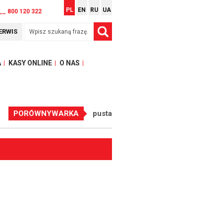
PL
EN
RU
UA
__ 800 120 322
ERWIS
A
KASY ONLINE
O NAS
PORÓWNYWARKA
pusta