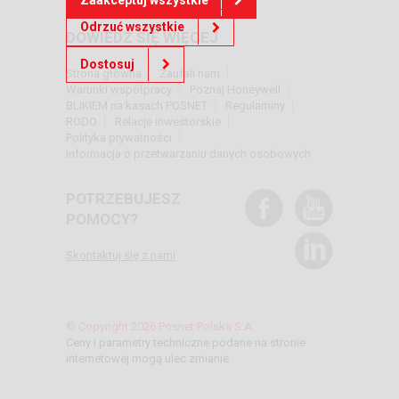
Odrzuć wszystkie
DOWIEDZ SIĘ WIĘCEJ
Dostosuj
Strona główna
Zaufali nam
Warunki współpracy
Poznaj Honeywell
BLIKIEM na kasach POSNET
Regulaminy
RODO
Relacje inwestorskie
Polityka prywatności
Informacja o przetwarzaniu danych osobowych
POTRZEBUJESZ
POMOCY?
Skontaktuj się z nami
© Copyright 2026 Posnet Polska S.A.
Ceny i parametry techniczne podane na stronie
internetowej mogą ulec zmianie