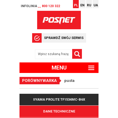
PL
EN
RU
UA
INFOLINIA
__ 800 120 322
SPRAWDŹ SWÓJ SERWIS
MENU
PORÓWNYWARKA
pusta
IIYAMA PROLITE TF1534MC-B6X
DANE TECHNICZNE