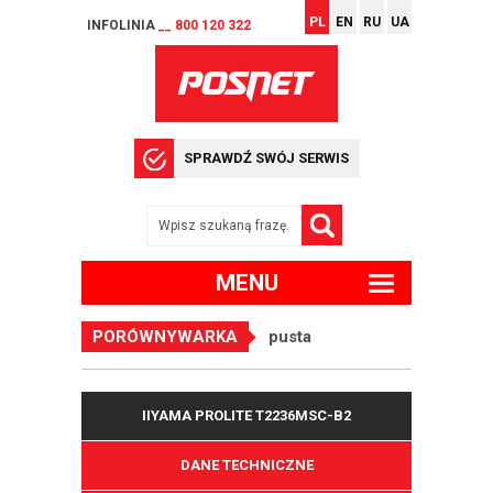
PL
EN
RU
UA
INFOLINIA
__ 800 120 322
SPRAWDŹ SWÓJ SERWIS
MENU
PORÓWNYWARKA
pusta
IIYAMA PROLITE T2236MSC-B2
DANE TECHNICZNE