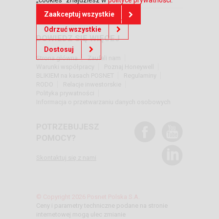
„cookies” znajdziesz w
polityce prywatności
.
Zaakceptuj wszystkie
Odrzuć wszystkie
DOWIEDZ SIĘ WIĘCEJ
Dostosuj
Strona główna
Zaufali nam
Warunki współpracy
Poznaj Honeywell
BLIKIEM na kasach POSNET
Regulaminy
RODO
Relacje inwestorskie
Polityka prywatności
Informacja o przetwarzaniu danych osobowych
POTRZEBUJESZ
POMOCY?
Skontaktuj się z nami
© Copyright 2026 Posnet Polska S.A.
Ceny i parametry techniczne podane na stronie
internetowej mogą ulec zmianie