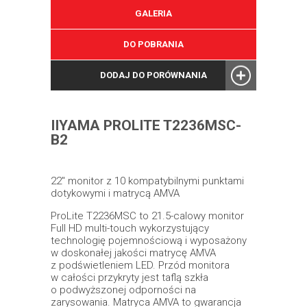
GALERIA
DO POBRANIA
DODAJ DO PORÓWNANIA
IIYAMA PROLITE T2236MSC-
B2
22" monitor z 10 kompatybilnymi punktami
dotykowymi i matrycą AMVA
ProLite T2236MSC to 21.5-calowy monitor
Full HD multi-touch wykorzystujący
technologię pojemnościową i wyposażony
w doskonałej jakości matrycę AMVA
z podświetleniem LED. Przód monitora
w całości przykryty jest taflą szkła
o podwyższonej odporności na
zarysowania. Matryca AMVA to gwarancja