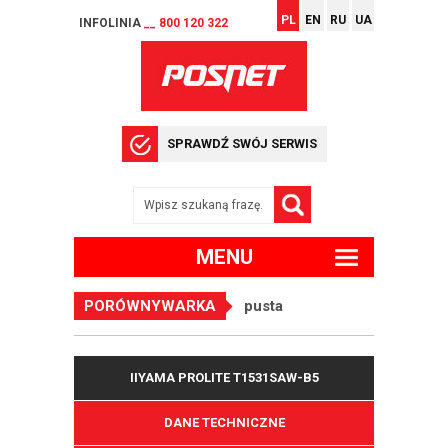
PL
EN
RU
UA
INFOLINIA
__ 800 120 322
SPRAWDŹ SWÓJ SERWIS
MENU
PORÓWNYWARKA
pusta
IIYAMA PROLITE T1531SAW-B5
DANE TECHNICZNE