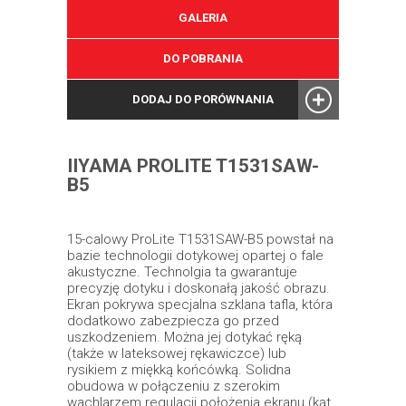
GALERIA
DO POBRANIA
DODAJ DO PORÓWNANIA
IIYAMA PROLITE T1531SAW-
B5
15-calowy ProLite T1531SAW-B5 powstał na
bazie technologii dotykowej opartej o fale
akustyczne. Technolgia ta gwarantuje
precyzję dotyku i doskonałą jakość obrazu.
Ekran pokrywa specjalna szklana tafla, która
dodatkowo zabezpiecza go przed
uszkodzeniem. Można jej dotykać ręką
(także w lateksowej rękawiczce) lub
rysikiem z miękką końcówką. Solidna
obudowa w połączeniu z szerokim
wachlarzem regulacji położenia ekranu (kąt