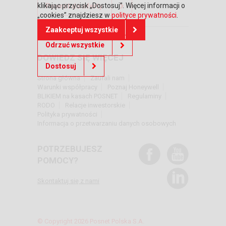
klikając przycisk „Dostosuj”. Więcej informacji o
Powrót do oferty
„cookies” znajdziesz w
polityce prywatności
.
Zaakceptuj wszystkie
Odrzuć wszystkie
DOWIEDZ SIĘ WIĘCEJ
Dostosuj
Strona główna
Zaufali nam
Warunki współpracy
Poznaj Honeywell
BLIKIEM na kasach POSNET
Regulaminy
RODO
Relacje inwestorskie
Polityka prywatności
Informacja o przetwarzaniu danych osobowych
POTRZEBUJESZ
POMOCY?
Skontaktuj się z nami
© Copyright 2026 Posnet Polska S.A.