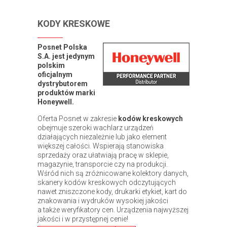
KODY KRESKOWE
Posnet Polska
S.A. jest jedynym
polskim
oficjalnym
dystrybutorem
produktów marki
Honeywell.
Oferta Posnet w zakresie
kodów kreskowych
obejmuje szeroki wachlarz urządzeń
działających niezależnie lub jako element
większej całości. Wspierają stanowiska
sprzedaży oraz ułatwiają pracę w sklepie,
magazynie, transporcie czy na produkcji.
Wśród nich są zróżnicowane kolektory danych,
skanery kodów kreskowych odczytujących
nawet zniszczone kody, drukarki etykiet, kart do
znakowania i wydruków wysokiej jakości
a także weryfikatory cen. Urządzenia najwyższej
jakości i w przystępnej cenie!