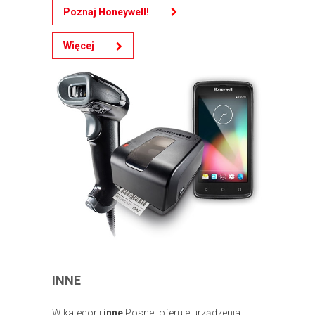
Poznaj Honeywell!
Więcej
INNE
W kategorii
inne
Posnet oferuje urządzenia