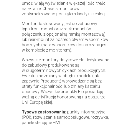
umożliwiają wyświetlanie większej ilości treści
na ekranie. Chassis monitorów
zoptymalizowano pod kątem kinetyki cieplnej.
Monitor dostosowany jest do zabudowy
typu front-mount oraz rack-mount (w
połączeniu z opcjonalną ramką montażową)
lub rear-mount za pośrednictwem wsporników
bocznych (para wsporników dostarczana jest
w komplecie z monitorem).
Wszystkie monitory dotykowe Elo dedykowane
do zabudowy produkowane są
w długoterminowych cyklach produkcyjnych.
Ewentualne zmiany w obrębie modelu (jak
zapewnia Producent) wprowadzane są bez
utraty funkcjonalności lub zmiany kształtu
obudowy. Wszystkie produkty Elo posiadają
ważną certyfikację honorowaną na obszarze
Unii Europejskiej.
Typowe zastosowania:
punkty informacyjne
(POI), rozwiązania samoobsługowe, rozrywka,
panele sterujące HMI.