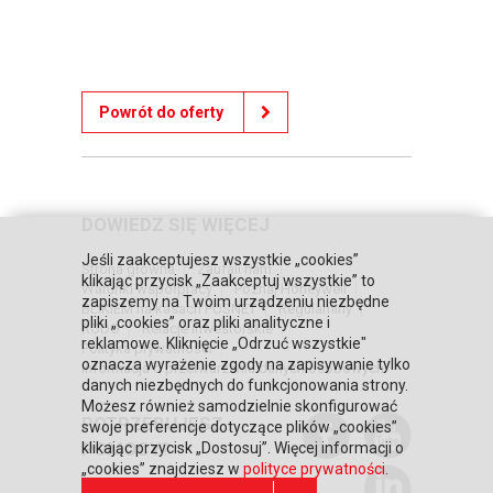
Powrót do oferty
DOWIEDZ SIĘ WIĘCEJ
Jeśli zaakceptujesz wszystkie „cookies”
Strona główna
Zaufali nam
klikając przycisk „Zaakceptuj wszystkie” to
Warunki współpracy
Poznaj Honeywell
zapiszemy na Twoim urządzeniu niezbędne
BLIKIEM na kasach POSNET
Regulaminy
pliki „cookies” oraz pliki analityczne i
RODO
Relacje inwestorskie
reklamowe. Kliknięcie „Odrzuć wszystkie"
Polityka prywatności
oznacza wyrażenie zgody na zapisywanie tylko
Informacja o przetwarzaniu danych osobowych
danych niezbędnych do funkcjonowania strony.
Możesz również samodzielnie skonfigurować
POTRZEBUJESZ
swoje preferencje dotyczące plików „cookies”
POMOCY?
klikając przycisk „Dostosuj”. Więcej informacji o
„cookies” znajdziesz w
polityce prywatności
.