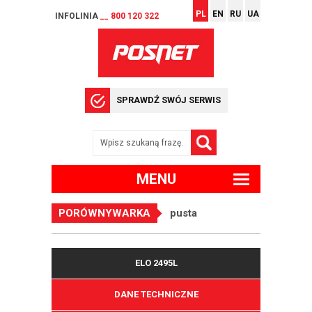
PL
EN
RU
UA
INFOLINIA
__ 800 120 322
SPRAWDŹ SWÓJ SERWIS
MENU
PORÓWNYWARKA
pusta
ELO 2495L
DANE TECHNICZNE