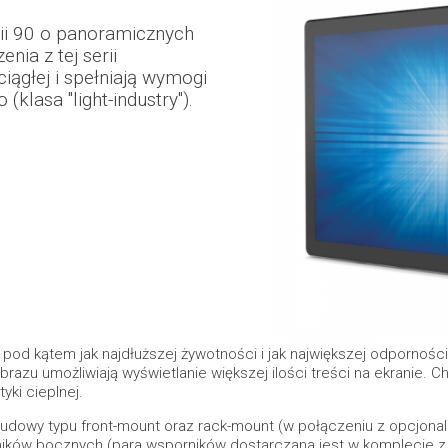
ii 90 o panoramicznych
nia z tej serii
iągłej i spełniają wymogi
klasa "light-industry").
pod kątem jak najdłuższej żywotności i jak największej odpornośc
razu umożliwiają wyświetlanie większej ilości treści na ekranie. 
ki cieplnej.
udowy typu front-mount oraz rack-mount (w połączeniu z opcjonal
ków bocznych (para wsporników dostarczana jest w komplecie z