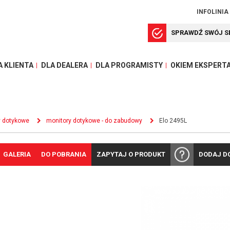
INFOLINIA
SPRAWDŹ SWÓJ S
A KLIENTA
DLA DEALERA
DLA PROGRAMISTY
OKIEM EKSPERT
y dotykowe
monitory dotykowe - do zabudowy
Elo 2495L
GALERIA
DO POBRANIA
ZAPYTAJ O PRODUKT
DODAJ D