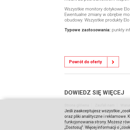
Wszystkie monitory dotykowe El
Ewentualne zmiany w obrębie mod
obudowy. Wszystkie produkty Elo 
Typowe zastosowania:
punkty in
Powrót do oferty
DOWIEDZ SIĘ WIĘCEJ
Strona główna
Zaufali nam
Waru
Relacje inwestorskie
Polityka prywa
Jeśli zaakceptujesz wszystkie „cook
oraz pliki analityczne i reklamowe
funkcjonowania strony. Możesz równ
POTRZEBUJESZ POMO
„Dostosuj”. Więcej informacji o „coo