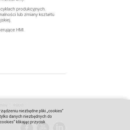
cyklach produkcyjnych.
alności lub zmiany kształtu
skiej.
terujące HMI.
miny
RODO
rządzeniu niezbędne pliki „cookies”
 tylko danych niezbędnych do
okies” klikając przycisk