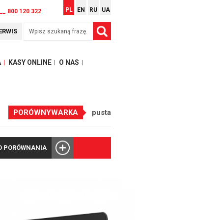
PL
EN
RU
UA
__ 800 120 322
ERWIS
A
KASY ONLINE
O NAS
PORÓWNYWARKA
pusta
O PORÓWNANIA