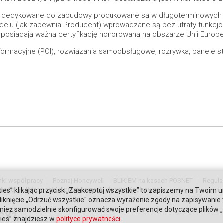
o dedykowane do zabudowy produkowane są w długoterminowych 
elu (jak zapewnia Producent) wprowadzane są bez utraty funkcjon
posiadają ważną certyfikację honorowaną na obszarze Unii Europej
formacyjne (POI), rozwiązania samoobsługowe, rozrywka, panele s
nki współpracy
Poznaj Honeywell
BLIKIEM na kasach POSNET
Regula
tności
Informacja o przetwarzaniu danych osobowych
ies” klikając przycisk „Zaakceptuj wszystkie” to zapiszemy na Twoim u
. Kliknięcie „Odrzuć wszystkie" oznacza wyrażenie zgody na zapisywanie
ież samodzielnie skonfigurować swoje preferencje dotyczące plików „co
CY?
kies” znajdziesz w
polityce prywatności
.