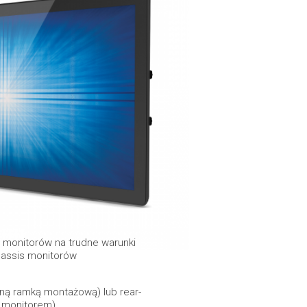
i monitorów na trudne warunki
Chassis monitorów
ną ramką montażową) lub rear-
 monitorem).