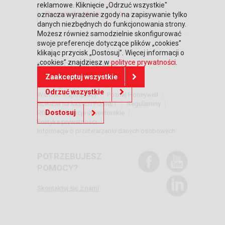
reklamowe. Kliknięcie „Odrzuć wszystkie"
Powrót do oferty
oznacza wyrażenie zgody na zapisywanie tylko
danych niezbędnych do funkcjonowania strony.
Możesz również samodzielnie skonfigurować
swoje preferencje dotyczące plików „cookies”
klikając przycisk „Dostosuj”. Więcej informacji o
„cookies” znajdziesz w
polityce prywatności
.
DOWIEDZ SIĘ WIĘCEJ
Zaakceptuj wszystkie
Strona główna
Zaufali nam
Odrzuć wszystkie
Warunki współpracy
Poznaj Honeywell
BLIKIEM na kasach POSNET
Regulaminy
Dostosuj
RODO
Relacje inwestorskie
Polityka prywatności
Informacja o przetwarzaniu danych osobowych
POTRZEBUJESZ
POMOCY?
Skontaktuj się z nami