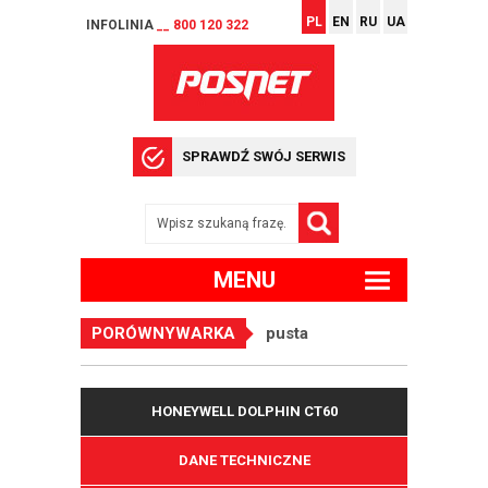
PL
EN
RU
UA
INFOLINIA
__ 800 120 322
SPRAWDŹ SWÓJ SERWIS
MENU
PORÓWNYWARKA
pusta
HONEYWELL DOLPHIN CT60
DANE TECHNICZNE