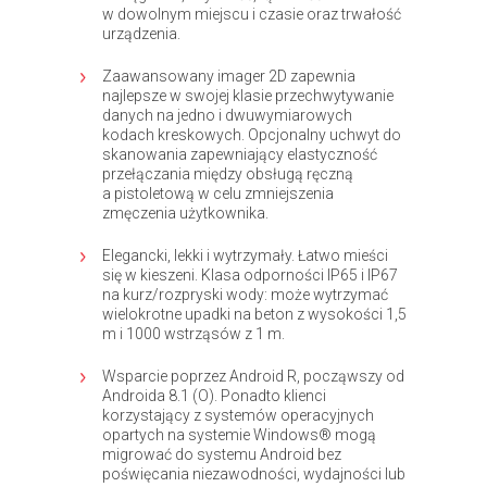
w dowolnym miejscu i czasie oraz trwałość
urządzenia.
Zaawansowany imager 2D zapewnia
najlepsze w swojej klasie przechwytywanie
danych na jedno i dwuwymiarowych
kodach kreskowych. Opcjonalny uchwyt do
skanowania zapewniający elastyczność
przełączania między obsługą ręczną
a pistoletową w celu zmniejszenia
zmęczenia użytkownika.
Elegancki, lekki i wytrzymały. Łatwo mieści
się w kieszeni. Klasa odporności IP65 i IP67
na kurz/rozpryski wody: może wytrzymać
wielokrotne upadki na beton z wysokości 1,5
m i 1000 wstrząsów z 1 m.
Wsparcie poprzez Android R, począwszy od
Androida 8.1 (O). Ponadto klienci
korzystający z systemów operacyjnych
opartych na systemie Windows® mogą
migrować do systemu Android bez
poświęcania niezawodności, wydajności lub