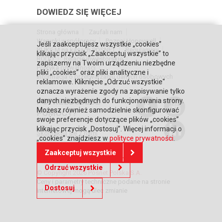
DOWIEDZ SIĘ WIĘCEJ
Strona główna
Zaufali nam
Warunki współpracy
Poznaj Honeywell
Jeśli zaakceptujesz wszystkie „cookies”
BLIKIEM na kasach POSNET
Regulaminy
klikając przycisk „Zaakceptuj wszystkie” to
RODO
Relacje inwestorskie
zapiszemy na Twoim urządzeniu niezbędne
Polityka prywatności
pliki „cookies” oraz pliki analityczne i
Informacja o przetwarzaniu danych osobowych
reklamowe. Kliknięcie „Odrzuć wszystkie"
oznacza wyrażenie zgody na zapisywanie tylko
danych niezbędnych do funkcjonowania strony.
POTRZEBUJESZ
Możesz również samodzielnie skonfigurować
POMOCY?
swoje preferencje dotyczące plików „cookies”
klikając przycisk „Dostosuj”. Więcej informacji o
Skontaktuj się z nami
„cookies” znajdziesz w
polityce prywatności
.
Zaakceptuj wszystkie
Odrzuć wszystkie
© Copyright 2026 Posnet Polska S.A.
Ceny i parametry techniczne podane na stronie
Dostosuj
internetowej mogą ulec zmianie