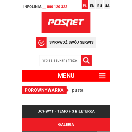
PL
EN
RU
UA
INFOLINIA
__ 800 120 322
SPRAWDŹ SWÓJ SERWIS
MENU
PORÓWNYWARKA
pusta
UCHWYT - TEMO HS BILETERKA
GALERIA