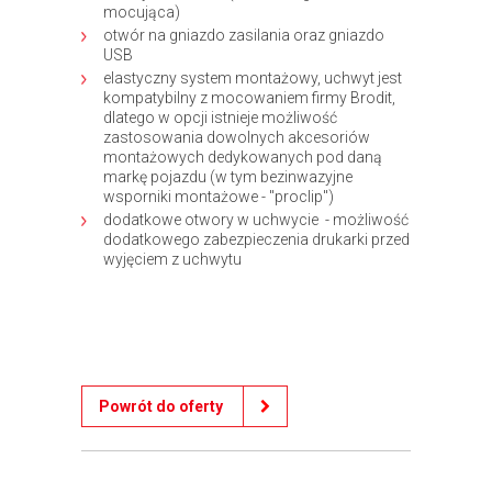
mocująca)
otwór na gniazdo zasilania oraz gniazdo
USB
elastyczny system montażowy, uchwyt jest
kompatybilny z mocowaniem firmy Brodit,
dlatego w opcji istnieje możliwość
zastosowania dowolnych akcesoriów
montażowych dedykowanych pod daną
markę pojazdu (w tym bezinwazyjne
wsporniki montażowe - "proclip")
dodatkowe otwory w uchwycie - możliwość
dodatkowego zabezpieczenia drukarki przed
wyjęciem z uchwytu
Powrót do oferty