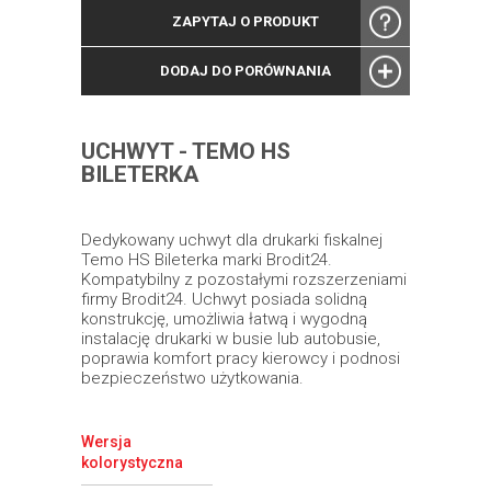
ZAPYTAJ O PRODUKT
DODAJ DO PORÓWNANIA
UCHWYT - TEMO HS
BILETERKA
Dedykowany uchwyt dla drukarki fiskalnej
Temo HS Bileterka marki Brodit24.
Kompatybilny z pozostałymi rozszerzeniami
firmy Brodit24. Uchwyt posiada solidną
konstrukcję, umożliwia łatwą i wygodną
instalację drukarki w busie lub autobusie,
poprawia komfort pracy kierowcy i podnosi
bezpieczeństwo użytkowania.
Wersja
kolorystyczna