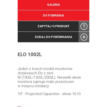
GALERIA
DO POBRANIA
ZAPYTAJ O PRODUKT
DODAJ DO PORÓWNANIA
ELO 1002L
Jeden z trzech modeli monitorów
dotykowych Elo z serii
M (1002L/1502L/2002L). Niewielki ekran
monitora zajmuje mało przestrzeni
w miejscu instalacji.
10" - Projected Capacitive - ekran 16:10