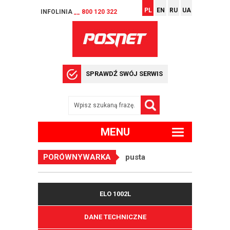
PL
EN
RU
UA
INFOLINIA
__ 800 120 322
SPRAWDŹ SWÓJ SERWIS
MENU
PORÓWNYWARKA
pusta
ELO 1002L
DANE TECHNICZNE