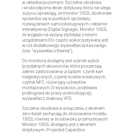
w układzie poziomym. Szczelna obudowa
i wodoodporny ekran dotykowy, który nie ulega
zużyciu sprawiają, że monitor 1002L doskonale
sprawdza się w punktach sprzedaży,
rozwiązaniach samoobsługowych i reklamie
interaktywnej (Digital Signage). Monitor 1002L
ze względu na spójną stylistykę z innymi
urządzeniami Elo często wykorzystywany jest
w roli dodatkowego wyświetlacza kasowego
(tzw. "wyświetlacz Klienta").
Do monitora dostępny jest szeroki wybór
przydatnych akcesoriów, które poszerzają
zakres zastosowania urządzeń: czynik kart
magnetycznych, czytnik kodów kreskowych,
czytnik NFC, różne typy uchwytów
montażowych (3 wysokości, podstawa
podłogowa do pracy wolnostojącej),
wyświetlacz znakowy VFD.
Szczelna obudowa w połączeniu z ekranem
zero-bezel zachęcają do stosowania modelu
1002L również w środowisku przemysłowym.
Monitor 1002L dostępny jest z ekranem
dotykowym: Projected Capacitive.