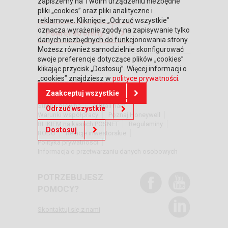
zapiszemy na Twoim urządzeniu niezbędne
pliki „cookies” oraz pliki analityczne i
reklamowe. Kliknięcie „Odrzuć wszystkie"
oznacza wyrażenie zgody na zapisywanie tylko
Powrót do oferty
danych niezbędnych do funkcjonowania strony.
Możesz również samodzielnie skonfigurować
swoje preferencje dotyczące plików „cookies”
klikając przycisk „Dostosuj”. Więcej informacji o
„cookies” znajdziesz w
polityce prywatności
.
DOWIEDZ SIĘ WIĘCEJ
Zaakceptuj wszystkie
Strona główna
Zaufali nam
Odrzuć wszystkie
Warunki współpracy
Poznaj Honeywell
BLIKIEM na kasach POSNET
Regulaminy
Dostosuj
RODO
Relacje inwestorskie
Polityka prywatności
Informacja o przetwarzaniu danych osobowych
POTRZEBUJESZ
POMOCY?
Skontaktuj się z nami