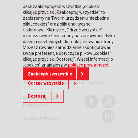
Jeśli zaakceptujesz wszystkie „cookies”
Powrót do oferty
klikając przycisk „Zaakceptuj wszystkie” to
zapiszemy na Twoim urządzeniu niezbędne
pliki „cookies” oraz pliki analityczne i
reklamowe. Kliknięcie „Odrzuć wszystkie"
oznacza wyrażenie zgody na zapisywanie tylko
danych niezbędnych do funkcjonowania strony.
DOWIEDZ SIĘ WIĘCEJ
Możesz również samodzielnie skonfigurować
swoje preferencje dotyczące plików „cookies”
Strona główna
Zaufali nam
klikając przycisk „Dostosuj”. Więcej informacji o
Warunki współpracy
Poznaj Honeywell
„cookies” znajdziesz w
polityce prywatności
.
BLIKIEM na kasach POSNET
Regulaminy
RODO
Relacje inwestorskie
Zaakceptuj wszystkie
Polityka prywatności
Informacja o przetwarzaniu danych osobowych
Odrzuć wszystkie
Dostosuj
POTRZEBUJESZ
POMOCY?
Skontaktuj się z nami