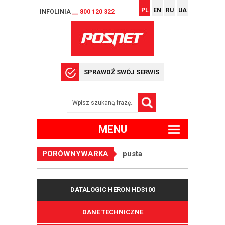
PL
EN
RU
UA
INFOLINIA
__ 800 120 322
SPRAWDŹ SWÓJ SERWIS
MENU
PORÓWNYWARKA
pusta
DATALOGIC HERON HD3100
DANE TECHNICZNE