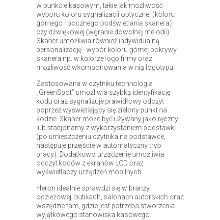
w punkcie kasowym, takie jak możliwość
wyboru koloru sygnalizacji optycznej (koloru
górnego i bocznego podświetlania skanera)
czy dźwiękowej (wgranie dowolnej melodii).
Skaner umożliwia również indywidualną
personalizację - wybór koloru górnej pokrywy
skanera np. w kolorze logo firmy oraz
możliwość wkomponowania w nią logotypu.
Zastosowana w czytniku technologia
„GreenSpot” umożliwia szybką identyfikację
kodu oraz sygnalizuje prawidłowy odczyt
poprzez wyświetlający się zielony punkt na
kodzie. Skaner może być używany jako ręczny
lub stacjonarny z wykorzystaniem podstawki
(po umieszczeniu czytnika na podstawce,
następuje przejście w automatyczny tryb
pracy). Dodatkowo urządzenie umożliwia
odczyt kodów z ekranów LCD oraz
wyświetlaczy urządzeń mobilnych.
Heron idealnie sprawdzi się w branży
odzieżowej, butikach, salonach autorskich oraz
wszędzie tam, gdzie jest potrzeba stworzenia
wyjątkowego stanowiska kasowego.