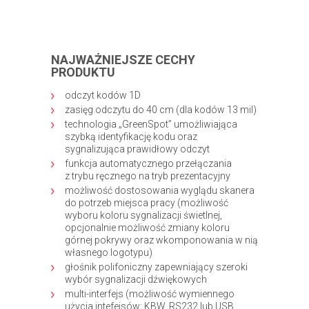
NAJWAŻNIEJSZE CECHY
PRODUKTU
odczyt kodów 1D
zasięg odczytu do 40 cm (dla kodów 13 mil)
technologia „GreenSpot” umożliwiająca
szybką identyfikację kodu oraz
sygnalizująca prawidłowy odczyt
funkcja automatycznego przełączania
z trybu ręcznego na tryb prezentacyjny
możliwość dostosowania wyglądu skanera
do potrzeb miejsca pracy (możliwość
wyboru koloru sygnalizacji świetlnej,
opcjonalnie możliwość zmiany koloru
górnej pokrywy oraz wkomponowania w nią
własnego logotypu)
głośnik polifoniczny zapewniający szeroki
wybór sygnalizacji dźwiękowych
multi-interfejs (możliwość wymiennego
użycia intefejsów: KBW, RS232 lub USB,