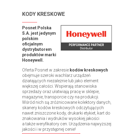
KODY KRESKOWE
Posnet Polska
S.A. jest jedynym
polskim
oficjalnym
dystrybutorem
produktów marki
Honeywell.
Oferta Posnet w zakresie
kodów kreskowych
obejmuje szeroki wachlarz urządzeń
działających niezależnie lub jako element
większej całości. Wspierają stanowiska
sprzedaży oraz ułatwiają pracę w sklepie,
magazynie, transporcie czy na produkcji.
Wśród nich są zróżnicowane kolektory danych,
skanery kodów kreskowych odczytujących
nawet zniszczone kody, drukarki etykiet, kart do
znakowania i wydruków wysokiej jakości
a także weryfikatory cen. Urządzenia najwyższej
jakości i w przystępnej cenie!