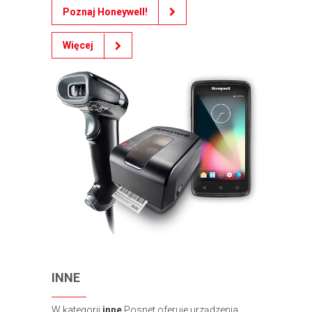
Poznaj Honeywell!
Więcej
INNE
W kategorii
inne
Posnet oferuje urządzenia