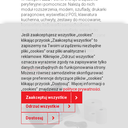
peryferyjne i pomocnicze. Należą do nich:
moduł rozszerzenia, modem, szuflady, drukarki
paragonowe, wyświetlacz POS, klawiatura
kuchenna, uchwyty, zestawy do mocowanie,
konwertery, ładowarki samochodowe,
wsporniki mocowania szuflady, wkłady do
Jeśli zaakceptujesz wszystkie „cookies”
szuflad, papier termiczny, pokrowce i skórzane
etui. Znajduje się tu także oferta kas
klikając przycisk „Zaakceptuj wszystkie” to
samoobsługowych. Wszystko to są
zapiszemy na Twoim urządzeniu niezbędne
przedmioty i urządzenia wysokiej jakości
pliki „cookies” oraz pliki analityczne i
i w przystępnej cenie.
reklamowe. Kliknięcie „Odrzuć wszystkie"
oznacza wyrażenie zgody na zapisywanie tylko
danych niezbędnych do funkcjonowania strony.
Więcej
Możesz również samodzielnie skonfigurować
swoje preferencje dotyczące plików „cookies”
klikając przycisk „Dostosuj”. Więcej informacji o
„cookies” znajdziesz w
polityce prywatności
.
Zaakceptuj wszystkie
Odrzuć wszystkie
Dostosuj