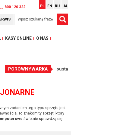
PL
EN
RU
UA
__ 800 120 322
ERWIS
A
KASY ONLINE
O NAS
PORÓWNYWARKA
pusta
CJONARNE
nym zadaniem tego typu sprzętu jest
awnością. To znakomity sprzęt, ktory
komputerowe
świetnie sprawdzą się