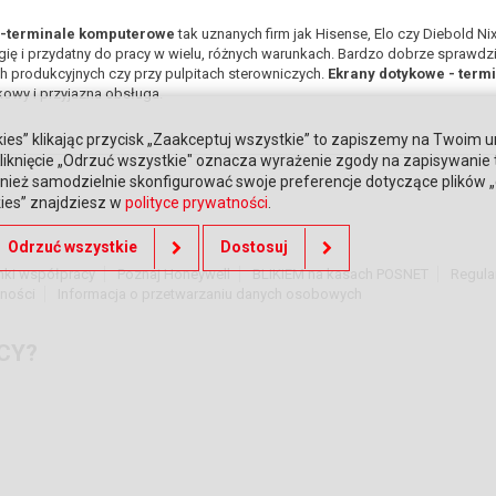
e-terminale komputerowe
tak uznanych firm jak Hisense, Elo czy Diebold Nix
ię i przydatny do pracy w wielu, różnych warunkach. Bardzo dobrze sprawdzi 
h produkcyjnych czy przy pulpitach sterowniczych.
Ekrany dotykowe - ter
owy i przyjazna obsługa.
ies” klikając przycisk „Zaakceptuj wszystkie” to zapiszemy na Twoim u
. Kliknięcie „Odrzuć wszystkie" oznacza wyrażenie zgody na zapisywanie
ież samodzielnie skonfigurować swoje preferencje dotyczące plików „co
kies” znajdziesz w
polityce prywatności
.
Odrzuć wszystkie
Dostosuj
nki współpracy
Poznaj Honeywell
BLIKIEM na kasach POSNET
Regula
tności
Informacja o przetwarzaniu danych osobowych
CY?