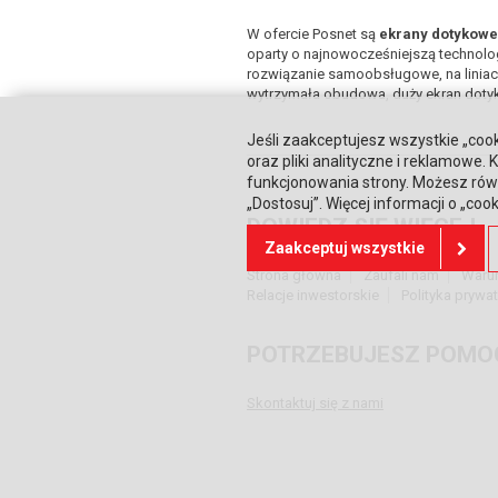
W ofercie Posnet są
ekrany dotykow
oparty o najnowocześniejszą technolog
rozwiązanie samoobsługowe, na liniac
wytrzymała obudowa, duży ekran dotyk
Jeśli zaakceptujesz wszystkie „cook
oraz pliki analityczne i reklamowe
funkcjonowania strony. Możesz równ
„Dostosuj”. Więcej informacji o „coo
DOWIEDZ SIĘ WIĘCEJ
Zaakceptuj wszystkie
Strona główna
Zaufali nam
Waru
Relacje inwestorskie
Polityka prywa
POTRZEBUJESZ POMO
Skontaktuj się z nami