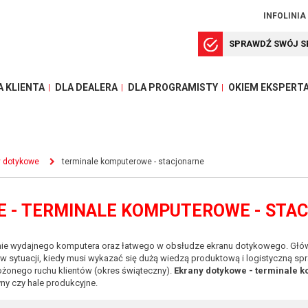
INFOLINIA
SPRAWDŹ SWÓJ S
A KLIENTA
DLA DEALERA
DLA PROGRAMISTY
OKIEM EKSPERT
y dotykowe
terminale komputerowe - stacjonarne
 - TERMINALE KOMPUTEROWE - STA
ie wydajnego komputera oraz łatwego w obsłudze ekranu dotykowego. Głów
 sytuacji, kiedy musi wykazać się dużą wiedzą produktową i logistyczną spr
onego ruchu klientów (okres świąteczny).
Ekrany dotykowe - terminale 
ny czy hale produkcyjne.