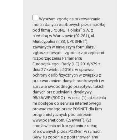
Wyrażam zgodę na przetwarzanie
moich danych osobowych przez spółkę
pod firmą „POSNET Polska” S.A. z
siedzibą w Warszawie (02-281), ul.
Municypalna nr 33, („POSNET”),
zawartych w niniejszym formularzu
zgłoszeniowym - zgodnie z przepisami
rozporządzenia Parlamentu
Europejskiego i Rady (UE) 2016/679 z
dnia 27 kwietnia 2016 r. w sprawie
ochrony osób fizycznych w związku z
przetwarzaniem danych osobowych i w
sprawie swobodnego przepływu takich
danych oraz uchylenia dyrektywy
95/46/WE (RODO) - w celu: (1) udzielenia
mi dostępu do serwisu internetowego
prowadzonego przez POSNET dla firm
programistycznych pod adresem
www.posnet.com, („Serwis”), (2)
umożliwienia mi korzystania z usług
oferowanych przez POSNET w ramach
Serwisu zgodnie z postanowieniami