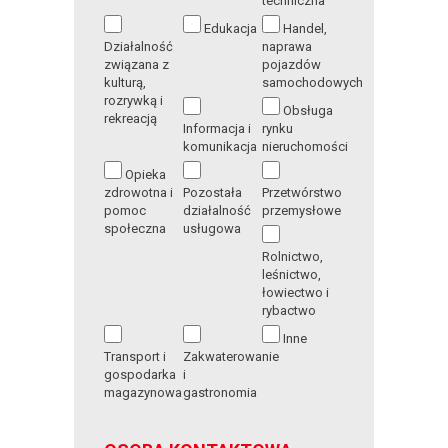
techniczna
Edukacja
Handel,
Działalność
naprawa
związana z
pojazdów
kulturą,
samochodowych
rozrywką i
Obsługa
rekreacją
Informacja i
rynku
komunikacja
nieruchomości
Opieka
zdrowotna i
Pozostała
Przetwórstwo
pomoc
działalność
przemysłowe
społeczna
usługowa
Rolnictwo,
leśnictwo,
łowiectwo i
rybactwo
Inne
Transport i
Zakwaterowanie
gospodarka
i
magazynowa
gastronomia