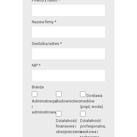
Powtórz hasło *
Nazwa firmy *
Siedziba/adres *
NIP *
Branża
Dostawa
Administracja
Budownictwo
mediów
i
(prąd, woda)
administrowanie
Działalność
Działalność
finansowa i
profesjonalna,
ubezpieczenia
naukowa i