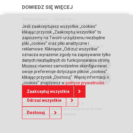
DOWIEDZ SIĘ WIĘCEJ
Strona główna
Zaufali nam
Warunki współpracy
Poznaj Honeywell
Jeśli zaakceptujesz wszystkie „cookies”
BLIKIEM na kasach POSNET
Regulaminy
klikając przycisk „Zaakceptuj wszystkie” to
RODO
Relacje inwestorskie
zapiszemy na Twoim urządzeniu niezbędne
Polityka prywatności
pliki „cookies” oraz pliki analityczne i
Informacja o przetwarzaniu danych osobowych
reklamowe. Kliknięcie „Odrzuć wszystkie"
oznacza wyrażenie zgody na zapisywanie tylko
danych niezbędnych do funkcjonowania strony.
POTRZEBUJESZ
Możesz również samodzielnie skonfigurować
POMOCY?
swoje preferencje dotyczące plików „cookies”
klikając przycisk „Dostosuj”. Więcej informacji o
Skontaktuj się z nami
„cookies” znajdziesz w
polityce prywatności
.
Zaakceptuj wszystkie
Odrzuć wszystkie
© Copyright 2026 Posnet Polska S.A.
Ceny i parametry techniczne podane na stronie
Dostosuj
internetowej mogą ulec zmianie