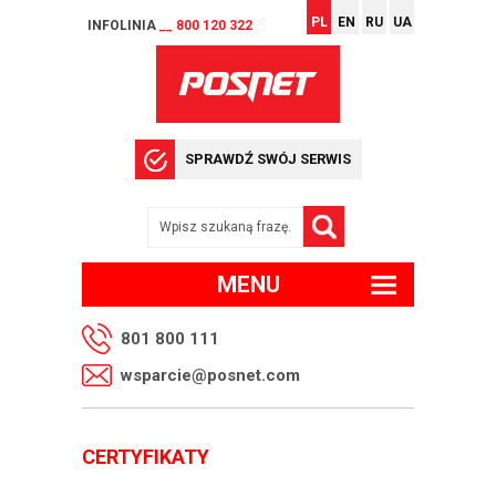
PL
EN
RU
UA
INFOLINIA
__ 800 120 322
SPRAWDŹ SWÓJ SERWIS
MENU
801 800 111
wsparcie@posnet.com
CERTYFIKATY