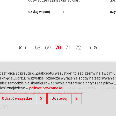
doświadczeń szansą dla regionu".
dos
czytaj więcej
czy
«
‹
›
»
68
69
70
71
72
ies” klikając przycisk „Zaakceptuj wszystkie” to zapiszemy na Twoim u
. Kliknięcie „Odrzuć wszystkie" oznacza wyrażenie zgody na zapisywanie
ież samodzielnie skonfigurować swoje preferencje dotyczące plików „co
kies” znajdziesz w
polityce prywatności
.
nki współpracy
Poznaj Honeywell
BLIKIEM na kasach POSNET
Regula
tności
Informacja o przetwarzaniu danych osobowych
Odrzuć wszystkie
Dostosuj
CY?