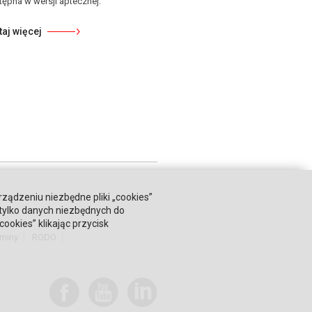
tępna w wersji aptecznej.
taj więcej
rządzeniu niezbędne pliki „cookies”
 tylko danych niezbędnych do
okies” klikając przycisk
miny
RODO