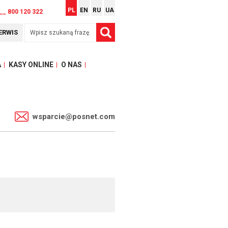
PL
EN
RU
UA
__ 800 120 322
ERWIS
A
KASY ONLINE
O NAS
1
wsparcie@posnet.com