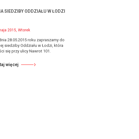
A SIEDZIBY ODDZIAŁU W ŁODZI
maja 2015, Wtorek
dnia 28.05.2015 roku zapraszamy do
j siedziby Oddziału w Łodzi, która
ci się przy ulicy Nawrot 101.
taj więcej