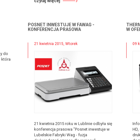
czytaj więcej
POSNET INWESTUJE W FAWAG -
THERM
KONFERENCJA PRASOWA
W OFE
21 kwietnia 2015, Wtorek
09 k
my do
 która
21 kwietnia 2015 roku w Lublinie odbyła się
Inf
konferencja prasowa "Posnet inwestuje w
HD,
Lubelskie Fabryki Wag - fuzja
druk