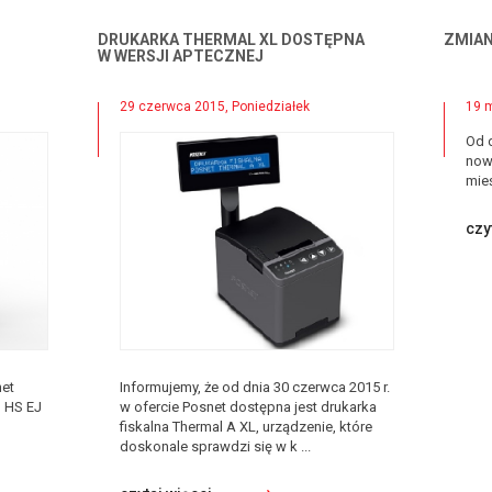
DRUKARKA THERMAL XL DOSTĘPNA
ZMIAN
W WERSJI APTECZNEJ
29 czerwca 2015, Poniedziałek
19 
Od 
nowe
mieś
czy
net
Informujemy, że od dnia 30 czerwca 2015 r.
o HS EJ
w ofercie Posnet dostępna jest drukarka
fiskalna Thermal A XL, urządzenie, które
doskonale sprawdzi się w k ...