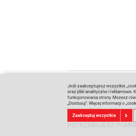
Jeśli zaakceptujesz wszystkie „cook
DOWIEDZ SIĘ WIĘCEJ
oraz pliki analityczne i reklamowe
funkcjonowania strony. Możesz równ
„Dostosuj”. Więcej informacji o „coo
Strona główna
Zaufali nam
Waru
Relacje inwestorskie
Polityka prywa
Zaakceptuj wszystkie
POTRZEBUJESZ POMO