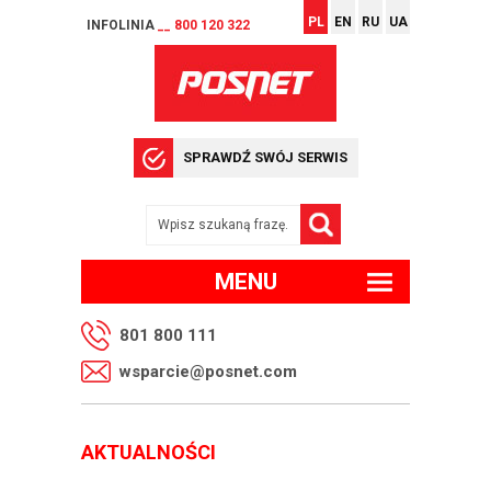
PL
EN
RU
UA
INFOLINIA
__ 800 120 322
SPRAWDŹ SWÓJ SERWIS
MENU
801 800 111
wsparcie@posnet.com
AKTUALNOŚCI