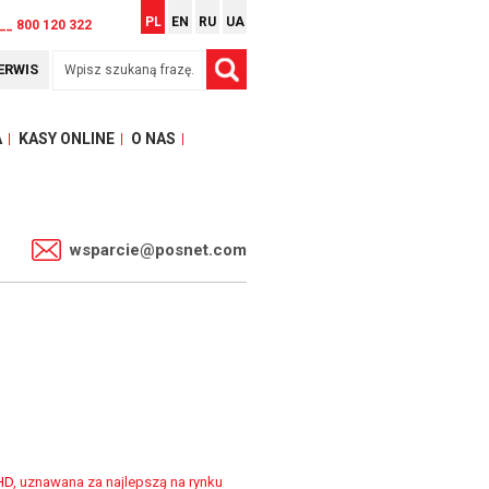
PL
EN
RU
UA
__ 800 120 322
ERWIS
A
KASY ONLINE
O NAS
1
wsparcie@posnet.com
HD
, uznawana za najlepszą na rynku