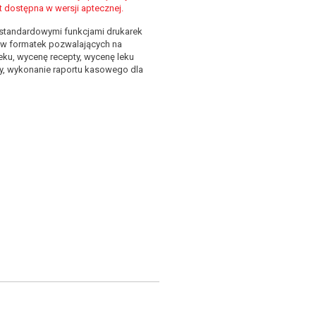
st dostępna w wersji aptecznej.
 standardowymi funkcjami drukarek
aw formatek pozwalających na
leku, wycenę recepty, wycenę leku
y, wykonanie raportu kasowego dla