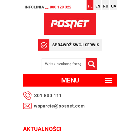
PL
EN
RU
UA
INFOLINIA
__ 800 120 322
SPRAWDŹ SWÓJ SERWIS
MENU
801 800 111
wsparcie@posnet.com
AKTUALNOŚCI