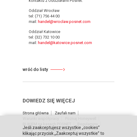
kontaktu z Oddziałami Posnet:
Oddział Wrocław
tel: (71) 756 44 00
mail:
handel@wroclaw.posnet.com
Oddział Katowice
tel: (32) 732 10 00
mail:
handel@katowice.posnet.com
wróć do listy
DOWIEDZ SIĘ WIĘCEJ
Strona główna
Zaufali nam
Warunki współpracy
Poznaj Honeywell
BLIKIEM na kasach POSNET
Regulaminy
Jeśli zaakceptujesz wszystkie „cookies”
RODO
Relacje inwestorskie
klikając przycisk „Zaakceptuj wszystkie” to
Polityka prywatności