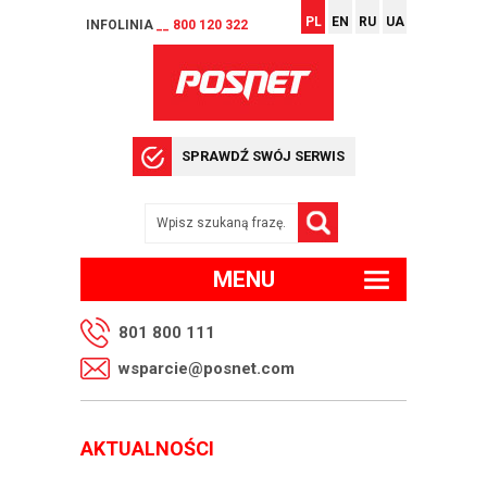
PL
EN
RU
UA
INFOLINIA
__ 800 120 322
SPRAWDŹ SWÓJ SERWIS
MENU
801 800 111
wsparcie@posnet.com
AKTUALNOŚCI