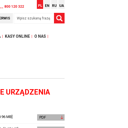
PL
EN
RU
UA
__ 800 120 322
ERWIS
A
KASY ONLINE
O NAS
E URZĄDZENIA
0.96 MB]
PDF