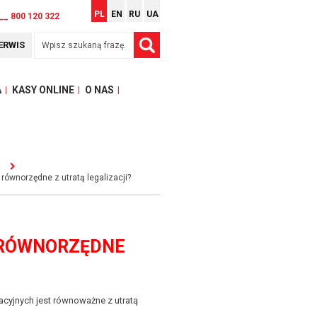
PL
EN
RU
UA
__ 800 120 322
ERWIS
A
KASY ONLINE
O NAS
równorzędne z utratą legalizacji?
 RÓWNORZĘDNE
cyjnych jest równoważne z utratą