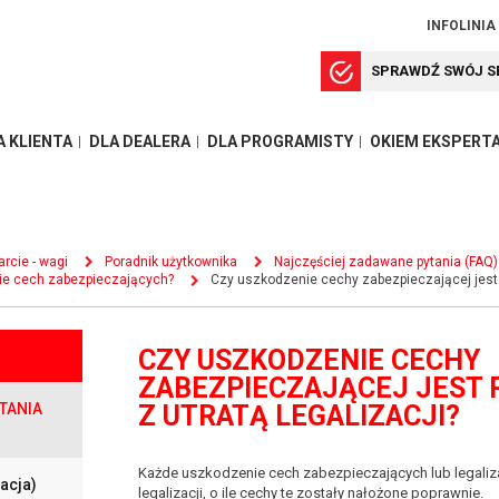
INFOLINIA
SPRAWDŹ SWÓJ S
A KLIENTA
DLA DEALERA
DLA PROGRAMISTY
OKIEM EKSPERT
rcie - wagi
Poradnik użytkownika
Najczęściej zadawane pytania (FAQ)
nie cech zabezpieczających?
Czy uszkodzenie cechy zabezpieczającej jest 
CZY USZKODZENIE CECHY
ZABEZPIECZAJĄCEJ JEST
TANIA
Z UTRATĄ LEGALIZACJI?
Każde uszkodzenie cech zabezpieczających lub legaliza
tacja)
legalizacji, o ile cechy te zostały nałożone poprawnie.