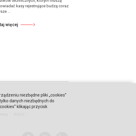
unków technicznych, którym muszą
owiadać kasy rejestrujące budzą coraz
sze ...
taj więcej
rządzeniu niezbędne pliki „cookies”
 tylko danych niezbędnych do
okies” klikając przycisk
miny
RODO