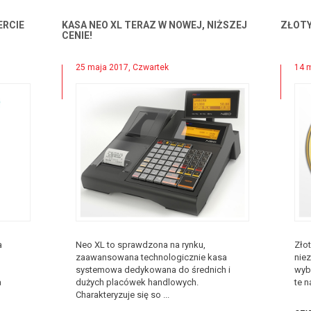
ERCIE
KASA NEO XL TERAZ W NOWEJ, NIŻSZEJ
ZŁOTY
CENIE!
25 maja 2017, Czwartek
14 m
a
Neo XL to sprawdzona na rynku,
Złot
zaawansowana technologicznie kasa
niez
systemowa dedykowana do średnich i
wybr
a
dużych placówek handlowych.
te n
Charakteryzuje się so ...