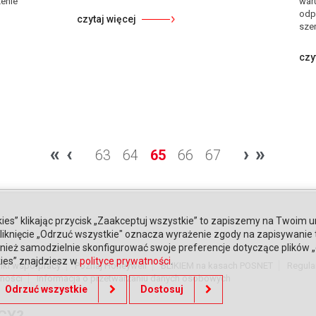
enie
war
odp
czytaj więcej
szer
czy
«
‹
›
»
63
64
65
66
67
ies” klikając przycisk „Zaakceptuj wszystkie” to zapiszemy na Twoim u
. Kliknięcie „Odrzuć wszystkie" oznacza wyrażenie zgody na zapisywanie
ież samodzielnie skonfigurować swoje preferencje dotyczące plików „co
kies” znajdziesz w
polityce prywatności
.
nki współpracy
Poznaj Honeywell
BLIKIEM na kasach POSNET
Regula
tności
Informacja o przetwarzaniu danych osobowych
Odrzuć wszystkie
Dostosuj