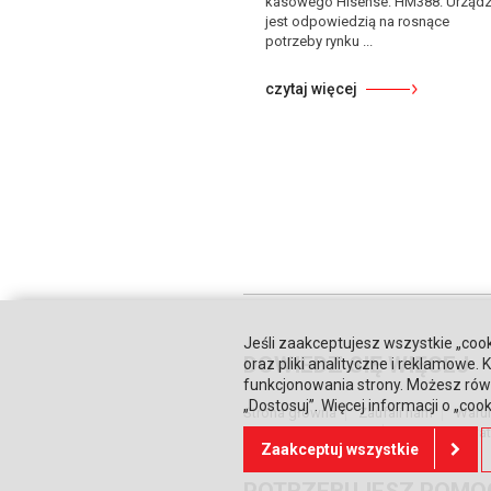
kasowego Hisense: HM388. Urządz
jest odpowiedzią na rosnące
potrzeby rynku ...
czytaj więcej
Jeśli zaakceptujesz wszystkie „cook
DOWIEDZ SIĘ WIĘCEJ
oraz pliki analityczne i reklamowe
funkcjonowania strony. Możesz równ
„Dostosuj”. Więcej informacji o „coo
Strona główna
Zaufali nam
Waru
Relacje inwestorskie
Polityka prywa
Zaakceptuj wszystkie