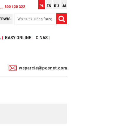
PL
EN
RU
UA
__ 800 120 322
ERWIS
A
KASY ONLINE
O NAS
1
wsparcie@posnet.com