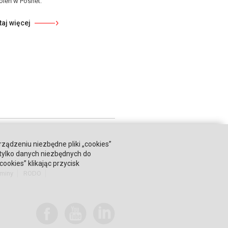
oleń w Posnet.
taj więcej
rządzeniu niezbędne pliki „cookies”
 tylko danych niezbędnych do
okies” klikając przycisk
miny
RODO