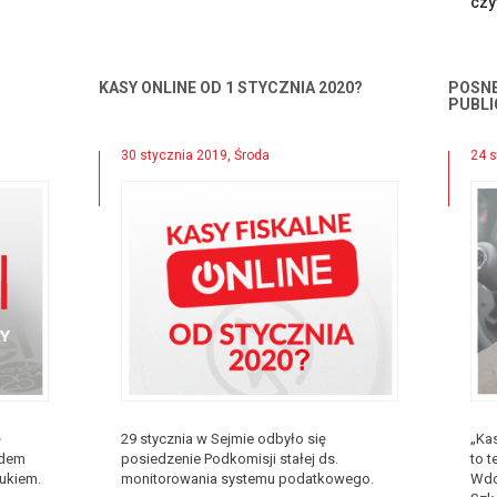
czy
KASY ONLINE OD 1 STYCZNIA 2020?
POSN
PUBL
30 stycznia 2019, Środa
24 s
ę
29 stycznia w Sejmie odbyło się
„Kas
rdem
posiedzenie Podkomisji stałej ds.
to t
zukiem.
monitorowania systemu podatkowego.
Wdo