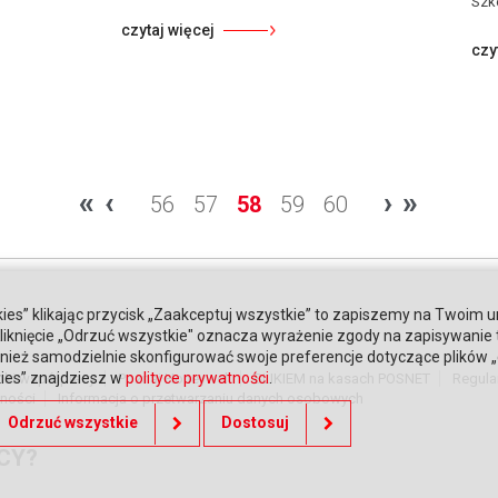
Szk
czytaj więcej
czy
«
‹
›
»
56
57
58
59
60
ies” klikając przycisk „Zaakceptuj wszystkie” to zapiszemy na Twoim u
. Kliknięcie „Odrzuć wszystkie" oznacza wyrażenie zgody na zapisywanie
ież samodzielnie skonfigurować swoje preferencje dotyczące plików „co
kies” znajdziesz w
polityce prywatności
.
nki współpracy
Poznaj Honeywell
BLIKIEM na kasach POSNET
Regula
tności
Informacja o przetwarzaniu danych osobowych
Odrzuć wszystkie
Dostosuj
CY?