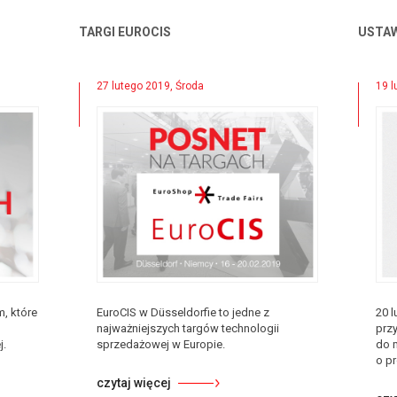
TARGI EUROCIS
USTAW
27 lutego 2019, Środa
19 l
, które
EuroCIS w Düsseldorfie to jedne z
20 
najważniejszych targów technologii
prz
j.
sprzedażowej w Europie.
do 
o pr
czytaj więcej