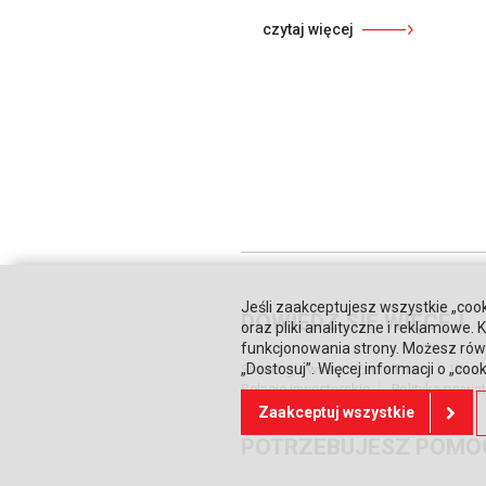
czytaj więcej
Jeśli zaakceptujesz wszystkie „cook
DOWIEDZ SIĘ WIĘCEJ
oraz pliki analityczne i reklamowe
funkcjonowania strony. Możesz równ
„Dostosuj”. Więcej informacji o „coo
Strona główna
Zaufali nam
Waru
Relacje inwestorskie
Polityka prywa
Zaakceptuj wszystkie
POTRZEBUJESZ POMO