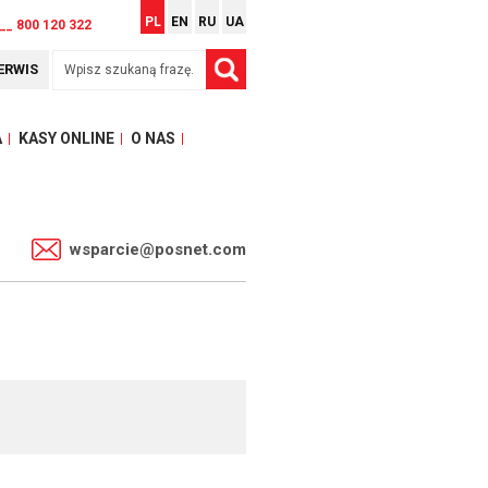
PL
EN
RU
UA
__ 800 120 322
ERWIS
A
KASY ONLINE
O NAS
1
wsparcie@posnet.com