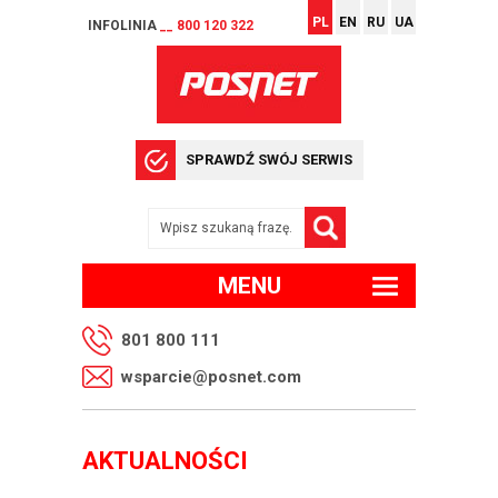
PL
EN
RU
UA
INFOLINIA
__ 800 120 322
SPRAWDŹ SWÓJ SERWIS
MENU
801 800 111
wsparcie@posnet.com
AKTUALNOŚCI