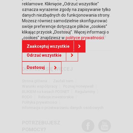
reklamowe. Kliknięcie „Odrzuć wszystkie"
oznacza wyrażenie zgody na zapisywanie tylko
danych niezbędnych do funkcjonowania strony.
Możesz również samodzielnie skonfigurować
«
›
swoje preferencje dotyczące plików „cookies”
10
11
12
13
14
klikając przycisk „Dostosuj”. Więcej informacji o
‹
»
„cookies” znajdziesz w
polityce prywatności
.
Zaakceptuj wszystkie
Odrzuć wszystkie
Dostosuj
DOWIEDZ SIĘ WIĘCEJ
Strona główna
Zaufali nam
Warunki współpracy
Poznaj Honeywell
BLIKIEM na kasach POSNET
Regulaminy
RODO
Relacje inwestorskie
Polityka prywatności
Informacja o przetwarzaniu danych osobowych
POTRZEBUJESZ
POMOCY?