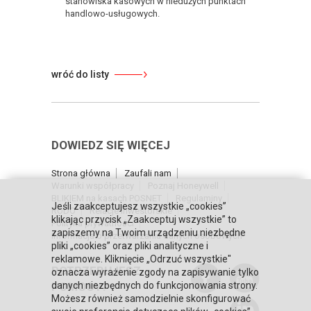
stanowiska kasowych w niedużych punktach
handlowo-usługowych.
wróć do listy
DOWIEDZ SIĘ WIĘCEJ
Strona główna
Zaufali nam
Warunki współpracy
Poznaj Honeywell
BLIKIEM na kasach POSNET
Regulaminy
Jeśli zaakceptujesz wszystkie „cookies”
RODO
Relacje inwestorskie
klikając przycisk „Zaakceptuj wszystkie” to
Polityka prywatności
zapiszemy na Twoim urządzeniu niezbędne
Informacja o przetwarzaniu danych osobowych
pliki „cookies” oraz pliki analityczne i
reklamowe. Kliknięcie „Odrzuć wszystkie"
POTRZEBUJESZ
oznacza wyrażenie zgody na zapisywanie tylko
POMOCY?
danych niezbędnych do funkcjonowania strony.
Możesz również samodzielnie skonfigurować