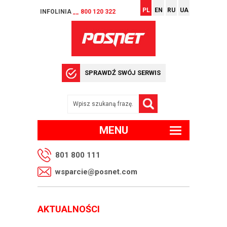
PL
EN
RU
UA
INFOLINIA
__ 800 120 322
SPRAWDŹ SWÓJ SERWIS
MENU
801 800 111
wsparcie@posnet.com
AKTUALNOŚCI