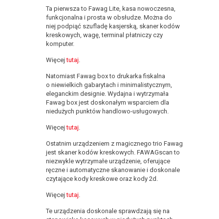
Ta pierwsza to Fawag Lite, kasa nowoczesna,
funkcjonalna i prosta w obsłudze. Można do
niej podpiąć szufladę kasjerską, skaner kodów
kreskowych, wagę, terminal płatniczy czy
komputer.
Więcej
tutaj
.
Natomiast Fawag box to drukarka fiskalna
o niewielkich gabarytach i minimalistycznym,
eleganckim designie. Wydajna i wytrzymała
Fawag box jest doskonałym wsparciem dla
niedużych punktów handlowo-usługowych.
Więcej
tutaj
.
Ostatnim urządzeniem z magicznego trio Fawag
jest skaner kodów kreskowych. FAWAGscan to
niezwykle wytrzymałe urządzenie, oferujące
ręczne i automatyczne skanowanie i doskonale
czytające kody kreskowe oraz kody 2d.
Więcej
tutaj
.
Te urządzenia doskonale sprawdzają się na