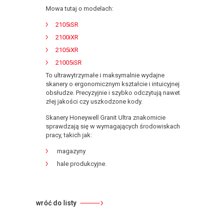
Mowa tutaj o modelach:
2105iSR
2100iXR
2105iXR
21005iSR
To ultrawytrzymałe i maksymalnie wydajne
skanery o ergonomicznym kształcie i intuicyjnej
obsłudze. Precyzyjnie i szybko odczytują nawet
złej jakości czy uszkodzone kody.
Skanery Honeywell Granit Ultra znakomicie
sprawdzają się w wymagających środowiskach
pracy, takich jak:
magazyny
hale produkcyjne.
wróć do listy