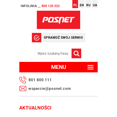
PL
EN
RU
UA
INFOLINIA
__ 800 120 322
SPRAWDŹ SWÓJ SERWIS
MENU
801 800 111
wsparcie@posnet.com
AKTUALNOŚCI