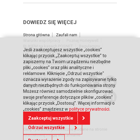
DOWIEDZ SIĘ WIĘCEJ
Strona główna
Zaufali nam
Warunki współpracy
Poznaj Honeywell
BLIKIEM na kasach POSNET
Regulaminy
Jeśli zaakceptujesz wszystkie „cookies”
RODO
Relacje inwestorskie
klikając przycisk „Zaakceptuj wszystkie” to
Polityka prywatności
zapiszemy na Twoim urządzeniu niezbędne
Informacja o przetwarzaniu danych osobowych
pliki „cookies” oraz pliki analityczne i
reklamowe. Kliknięcie „Odrzuć wszystkie"
POTRZEBUJESZ
oznacza wyrażenie zgody na zapisywanie tylko
POMOCY?
danych niezbędnych do funkcjonowania strony.
Możesz również samodzielnie skonfigurować
swoje preferencje dotyczące plików „cookies”
Skontaktuj się z nami
klikając przycisk „Dostosuj”. Więcej informacji o
„cookies” znajdziesz w
polityce prywatności
.
Zaakceptuj wszystkie
© Copyright 2026 Posnet Polska S.A.
Odrzuć wszystkie
Ceny i parametry techniczne podane na stronie
internetowej mogą ulec zmianie