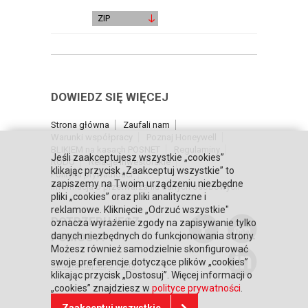
ZIP
DOWIEDZ SIĘ WIĘCEJ
Strona główna
Zaufali nam
Warunki współpracy
Poznaj Honeywell
BLIKIEM na kasach POSNET
Regulaminy
Jeśli zaakceptujesz wszystkie „cookies”
RODO
Relacje inwestorskie
klikając przycisk „Zaakceptuj wszystkie” to
Polityka prywatności
zapiszemy na Twoim urządzeniu niezbędne
Informacja o przetwarzaniu danych osobowych
pliki „cookies” oraz pliki analityczne i
reklamowe. Kliknięcie „Odrzuć wszystkie"
POTRZEBUJESZ
oznacza wyrażenie zgody na zapisywanie tylko
POMOCY?
danych niezbędnych do funkcjonowania strony.
Możesz również samodzielnie skonfigurować
swoje preferencje dotyczące plików „cookies”
Skontaktuj się z nami
klikając przycisk „Dostosuj”. Więcej informacji o
„cookies” znajdziesz w
polityce prywatności
.