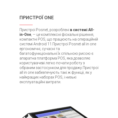
ПРИСТРОЇ ONE
Пристрої Posnet, розроблені
в системі All-
in-One
, — це комплексні фіскальні рішення,
компактні POS, що працюють на операційній
системі Android 11.Пристрої Posnet all in one
ергономічні, сучасні та
багатофункціональні.Їх спільною рисою є
апаратна платформа POS, яка дозволяє
користувачеві легко почати роботу з
обраним застосунком для продажу.Пристрої
all in one забезпечують такі ж функції, як у
найкращих наборах POS, і низькі
експлуатаційні витрати.