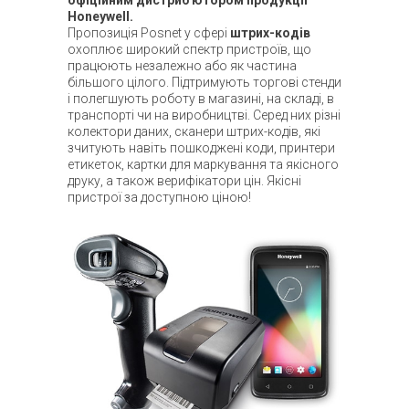
офіційним дистриб'ютором продукції
Honeywell.
Пропозиція Posnet у сфері
штрих-кодів
охоплює широкий спектр пристроїв, що
працюють незалежно або як частина
більшого цілого. Підтримують торгові стенди
і полегшують роботу в магазині, на складі, в
транспорті чи на виробництві. Серед них різні
колектори даних, сканери штрих-кодів, які
зчитують навіть пошкоджені коди, принтери
етикеток, картки для маркування та якісного
друку, а також верифікатори цін. Якісні
пристрої за доступною ціною!