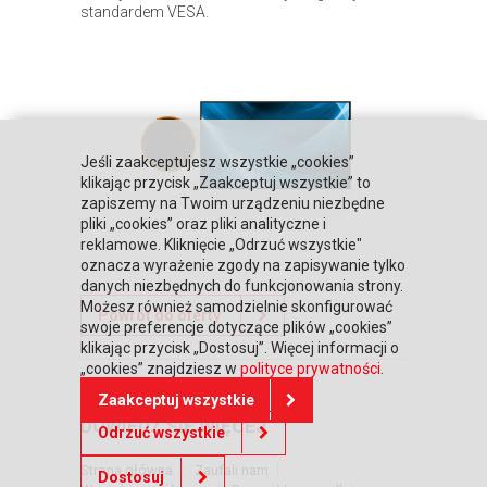
standardem VESA.
Jeśli zaakceptujesz wszystkie „cookies”
klikając przycisk „Zaakceptuj wszystkie” to
zapiszemy na Twoim urządzeniu niezbędne
pliki „cookies” oraz pliki analityczne i
reklamowe. Kliknięcie „Odrzuć wszystkie"
oznacza wyrażenie zgody na zapisywanie tylko
danych niezbędnych do funkcjonowania strony.
Możesz również samodzielnie skonfigurować
Powrót do oferty
swoje preferencje dotyczące plików „cookies”
klikając przycisk „Dostosuj”. Więcej informacji o
„cookies” znajdziesz w
polityce prywatności
.
Zaakceptuj wszystkie
DOWIEDZ SIĘ WIĘCEJ
Odrzuć wszystkie
Strona główna
Zaufali nam
Dostosuj