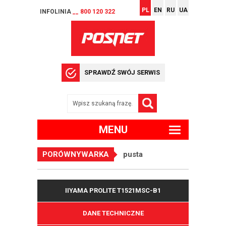
PL
EN
RU
UA
INFOLINIA
__ 800 120 322
SPRAWDŹ SWÓJ SERWIS
MENU
PORÓWNYWARKA
pusta
IIYAMA PROLITE T1521MSC-B1
DANE TECHNICZNE