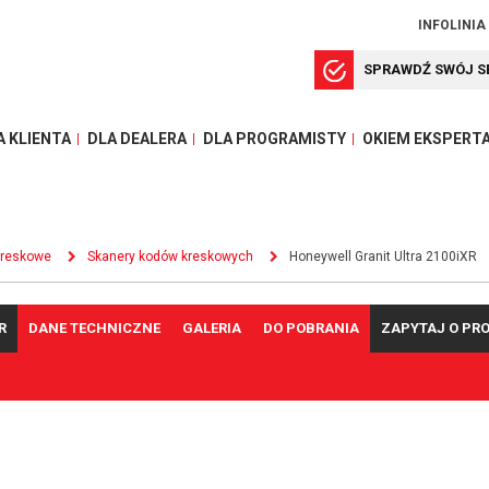
INFOLINIA
SPRAWDŹ SWÓJ S
A KLIENTA
DLA DEALERA
DLA PROGRAMISTY
OKIEM EKSPERT
kreskowe
Skanery kodów kreskowych
Honeywell Granit Ultra 2100iXR
R
DANE TECHNICZNE
GALERIA
DO POBRANIA
ZAPYTAJ O PR