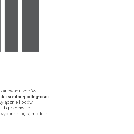
 skanowaniu kodów
 jak i średniej odległości
.
 wyłącznie kodów
 lub przeciwnie -
m wyborem będą modele