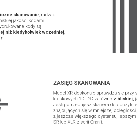
iczne skanowanie
, radząc
iskiej jakości kodami
ydrukowane kody są
ej niż kiedykolwiek wcześniej
,
um.
ZASIĘG SKANOWANIA
Model XR doskonale sprawdza się przy
kreskowych 1D i 2D zarówno
z bliskiej,
Jeśli potrzebujesz skanera do odczytu
znajdujących się w mniejszej odległosci,
z jeszcze większego dystansu, lepszy
SR lub XLR z serii Granit.