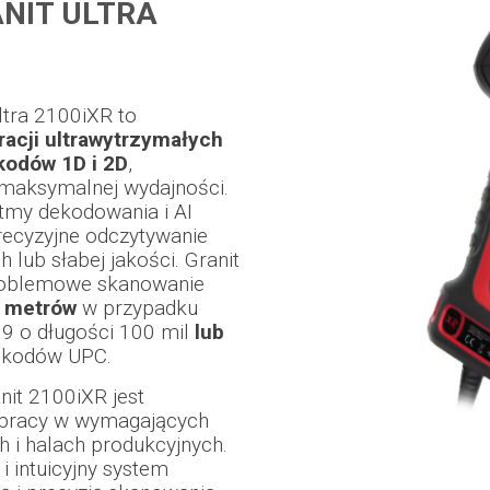
NIT ULTRA
ltra 2100iXR to
acji ultrawytrzymałych
kodów 1D i 2D
,
 maksymalnej wydajności.
tmy dekodowania i AI
recyzyjne odczytywanie
lub słabej jakości. Granit
roblemowe skanowanie
0 metrów
w przypadku
9 o długości 100 mil
lub
 kodów UPC.
it 2100iXR jest
 pracy w wymagających
 i halach produkcyjnych.
i intuicyjny system