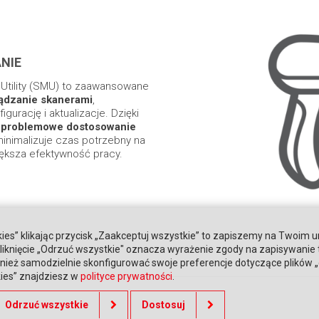
NIE
tility (SMU) to zaawansowane
ądzanie skanerami
,
gurację i aktualizacje. Dzięki
ezproblemowe dostosowanie
minimalizuje czas potrzebny na
iększa efektywność pracy.
ies” klikając przycisk „Zaakceptuj wszystkie” to zapiszemy na Twoim u
. Kliknięcie „Odrzuć wszystkie" oznacza wyrażenie zgody na zapisywanie
ież samodzielnie skonfigurować swoje preferencje dotyczące plików „co
kies” znajdziesz w
polityce prywatności
.
Odrzuć wszystkie
Dostosuj