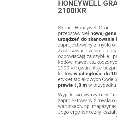
HONEYWELL GRA
2100IXR
Skaner Honeywell Granit U
przedstawiciel
nowej gener
urządzeń do skanowania 
zaprojektowany z myślą o
Zastosowane w nim algory
odpowiadają za szybkie i p
kodów, nawet uszkodzonych 
2100iXR gwarantuje bezp
kodów
w odległości do 1
etykiet stojakowych Code 3
prawie 1,8 m
w przypadku
Wyjątkowo wytrzymały Gran
zaprojektowany z myślą o
warunkach, np. magazynach
Jego ergonomiczny kształt 