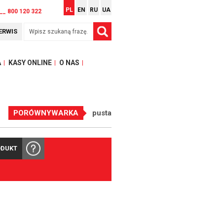
PL
EN
RU
UA
__ 800 120 322
ERWIS
A
KASY ONLINE
O NAS
PORÓWNYWARKA
pusta
ODUKT