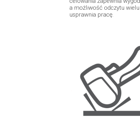
celowania zapewnia wygodę
a możliwość odczytu wiel
usprawnia pracę.