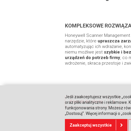
KOMPLEKSOWE ROZWIĄZA
Honeywell Scanner Management U
narzędzie, które
upraszcza zarz
automatyzując ich wdrażanie, konfi
niemu możliwe jest
szybkie i b
urządzeń do potrzeb firmy
, co 
wdrożenie, skraca przestoje i zw
Jeśli zaakceptujesz wszystkie „cook
Powrót do oferty
oraz pliki analityczne i reklamowe
funkcjonowania strony. Możesz równ
„Dostosuj”. Więcej informacji o „coo
Zaakceptuj wszystkie