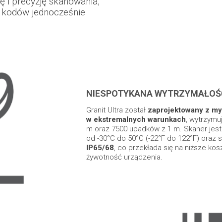
 i precyzję skanowania,
u kodów jednocześnie
NIESPOTYKANA WYTRZYMAŁOŚ
Granit Ultra został
zaprojektowany z my
w ekstremalnych warunkach
, wytrzymu
m oraz 7500 upadków z 1 m. Skaner jes
od -30°C do 50°C (-22°F do 122°F) oraz 
IP65/68
, co przekłada się na niższe kos
żywotność urządzenia.