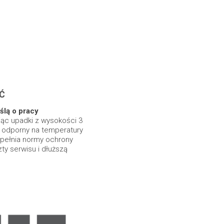
Ć
ślą o pracy
jąc upadki z wysokości 3
t odporny na temperatury
spełnia normy ochrony
zty serwisu i dłuższą