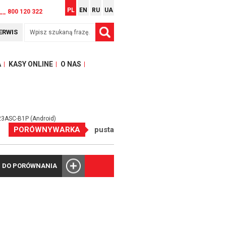
PL
EN
RU
UA
__ 800 120 322
ERWIS
A
KASY ONLINE
O NAS
23ASC-B1P (Android)
PORÓWNYWARKA
pusta
 DO PORÓWNANIA