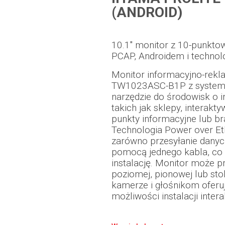
(ANDROID)
10.1" monitor z 10-punk
PCAP, Androidem i technol
Monitor informacyjno-rekl
TW1023ASC-B1P z systeme
narzędzie do środowisk o 
takich jak sklepy, interakt
punkty informacyjne lub br
Technologia Power over Et
zarówno przesyłanie danych,
pomocą jednego kabla, co
instalację. Monitor może p
poziomej, pionowej lub sto
kamerze i głośnikom oferu
możliwości instalacji inter