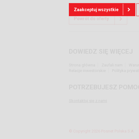
Zaakceptuj wszystkie
Powrót do oferty
DOWIEDZ SIĘ WIĘCEJ
Strona główna
Zaufali nam
Waru
Relacje inwestorskie
Polityka prywa
POTRZEBUJESZ POMO
Skontaktuj się z nami
© Copyright 2026 Posnet Polska S.A.