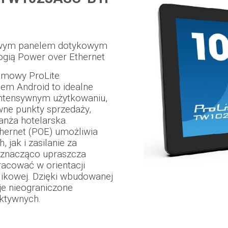
towym panelem dotykowym
ogią Power over Ethernet
amowy ProLite
m Android to idealne
intensywnym użytkowaniu,
ywne punkty sprzedaży,
anża hotelarska.
hernet (POE) umożliwia
 jak i zasilanie za
 znacząco upraszcza
racować w orientacji
likowej. Dzięki wbudowanej
je nieograniczone
aktywnych.