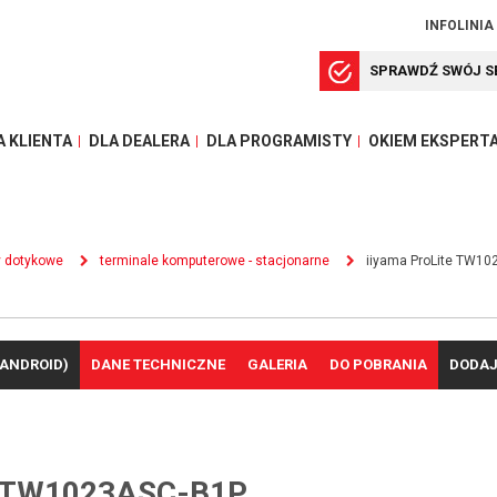
INFOLINIA
SPRAWDŹ SWÓJ S
A KLIENTA
DLA DEALERA
DLA PROGRAMISTY
OKIEM EKSPERT
y dotykowe
terminale komputerowe - stacjonarne
iiyama ProLite TW10
(ANDROID)
DANE TECHNICZNE
GALERIA
DO POBRANIA
DODAJ
 TW1023ASC-B1P