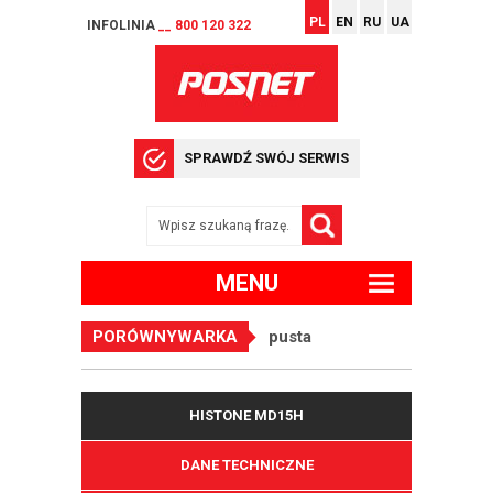
PL
EN
RU
UA
INFOLINIA
__ 800 120 322
SPRAWDŹ SWÓJ SERWIS
MENU
PORÓWNYWARKA
pusta
HISTONE MD15H
DANE TECHNICZNE