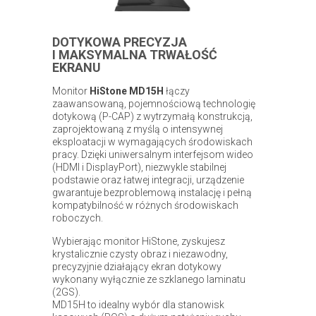
DOTYKOWA PRECYZJA
I MAKSYMALNA TRWAŁOŚĆ
EKRANU
Monitor
HiStone MD15H
łączy
zaawansowaną, pojemnościową technologię
dotykową (P-CAP) z wytrzymałą konstrukcją,
zaprojektowaną z myślą o intensywnej
eksploatacji w wymagających środowiskach
pracy. Dzięki uniwersalnym interfejsom wideo
(HDMI i DisplayPort), niezwykle stabilnej
podstawie oraz łatwej integracji, urządzenie
gwarantuje bezproblemową instalację i pełną
kompatybilność w różnych środowiskach
roboczych.
Wybierając monitor HiStone, zyskujesz
krystalicznie czysty obraz i niezawodny,
precyzyjnie działający ekran dotykowy
wykonany wyłącznie ze szklanego laminatu
(2GS).
MD15H to idealny wybór dla stanowisk