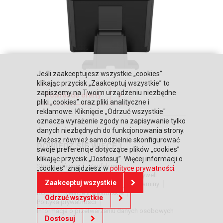
Jeśli zaakceptujesz wszystkie „cookies”
klikając przycisk „Zaakceptuj wszystkie” to
zapiszemy na Twoim urządzeniu niezbędne
Powrót do oferty
pliki „cookies” oraz pliki analityczne i
reklamowe. Kliknięcie „Odrzuć wszystkie"
oznacza wyrażenie zgody na zapisywanie tylko
danych niezbędnych do funkcjonowania strony.
Możesz również samodzielnie skonfigurować
DOWIEDZ SIĘ WIĘCEJ
swoje preferencje dotyczące plików „cookies”
klikając przycisk „Dostosuj”. Więcej informacji o
Strona główna
Zaufali nam
„cookies” znajdziesz w
polityce prywatności
.
Warunki współpracy
Poznaj Honeywell
Zaakceptuj wszystkie
BLIKIEM na kasach POSNET
Regulaminy
RODO
Relacje inwestorskie
Odrzuć wszystkie
Polityka prywatności
Informacja o przetwarzaniu danych osobowych
Dostosuj