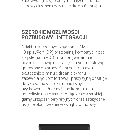
kasowych (POS) o dużym natężeniu ruchu
i podwyższonym ryzyku uszkodzeń sprzętu.
SZEROKIE MOŻLIWOŚCI
ROZBUDOWY I INTEGRACJI
Dzięki uniwersalnym złączom HDMI
i DisplayPort (DP) oraz pełnej kompatybilności
z systemami POS, monitor gwarantuje
bezproblemową instalację i natychmiastową
gotowość do pracy. Stabilna podstawa
skutecznie eliminuje drgania ekranu,
zapewniając komfortową i precyzyjną obsługę
dotykową nawet przy intensywnym
użytkowaniu. Przemyślana konstrukcja
umożliwia także łatwe podłączenie szerokiej
gamy urządzeń peryferyjnych oraz estetyczne
ukrycie okablowania wewnątrz obudowy.