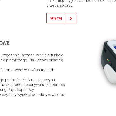
prezentujemy jest bardzo szeroka i sp
przedsiębiorcy.
Więcej
KOWE
 urządzenia łączące w sobie funkcje
inala płatniczego. Na Pospay składają
może pracować w dwóch trybach -
muje płatności kartami chipowymi,
oraz płatności dokonywane za pomocą
ung Pay i Apple Pay,
w czytelny wyświetlacz dotykowy oraz