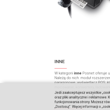
INNE
W kategorii
inne
Posnet oferuje 
Należą do nich: moduł rozszerzen
paragonowe, wyświetlacz POS, kl
mocowanie, konwertery, ładowar
szuflady, wkłady do szuflad, papi
Jeśli zaakceptujesz wszystkie „cook
Znajduje się tu także oferta ka
oraz pliki analityczne i reklamowe
przedmioty i urządzenia wysokiej 
funkcjonowania strony. Możesz równ
„Dostosuj”. Więcej informacji o „coo