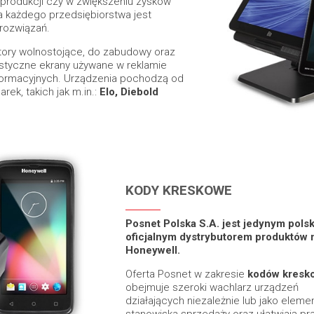
 produkcji czy w zwiększeniu zysków
a każdego przedsiębiorstwa jest
rozwiązań.
itory wolnostojące, do zabudowy oraz
istyczne ekrany używane w reklamie
nformacyjnych. Urządzenia pochodzą od
k, takich jak m.in.:
Elo, Diebold
KODY KRESKOWE
Posnet Polska S.A. jest jedynym pols
oficjalnym dystrybutorem produktów 
Honeywell.
Oferta Posnet w zakresie
kodów kresk
obejmuje szeroki wachlarz urządzeń
działających niezależnie lub jako eleme
stanowiska sprzedaży oraz ułatwiają pr