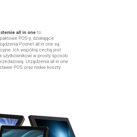
stemie all in one
to
paktowe POS-y, działające
ądzenia Posnet all in one są
yjne. Ich wspólną cechą jest
a użytkownikowi w prosty sposób
rzedażową. Urządzenia all in one
stawie POS oraz niskie koszty