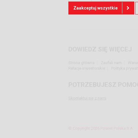
Więcej
Zaakceptuj wszystkie
DOWIEDZ SIĘ WIĘCEJ
Strona główna
Zaufali nam
Waru
Relacje inwestorskie
Polityka prywa
POTRZEBUJESZ POMO
Skontaktuj się z nami
© Copyright 2026 Posnet Polska S.A.