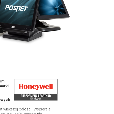
kim
marki
owych
nt większej całości. Wspierają
acę w sklepie, magazynie,