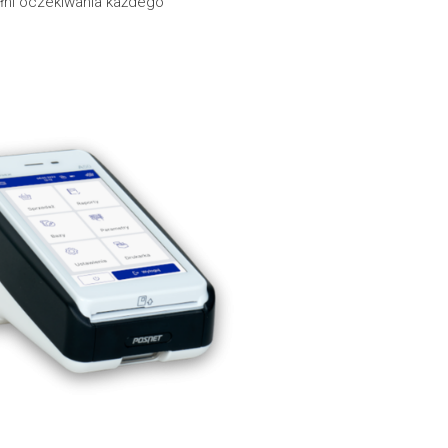
ełni oczekiwania każdego