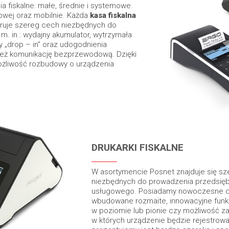
a fiskalne: małe, średnie i systemowe.
owej oraz mobilnie. Każda
kasa fiskalna
uje szereg cech niezbędnych do
. in.: wydajny akumulator, wytrzymała
 „drop – in” oraz udogodnienia
też komunikację bezprzewodową. Dzięki
ożliwość rozbudowy o urządzenia
DRUKARKI FISKALNE
W asortymencie Posnet znajduje się s
niezbędnych do prowadzenia przedsięb
usługowego. Posiadamy nowoczesne druk
wbudowane rozmaite, innowacyjne funkcj
w poziomie lub pionie czy możliwość z
w których urządzenie będzie rejestrował