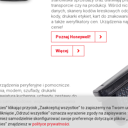
transporcie czy na produkcji. Wśród ni
danych, skanery kodów kreskowych od
kody, drukarki etykiet, kart do znakowan
a także weryfikatory cen. Urządzenia na
cenie!
Poznaj Honeywell!
Więcej
urządzenia peryferyjne i pomocnicze.
ia, modem, szuflady, drukarki
awiatura kuchenna, uchwyty, zestawy do
ki samochodowe, wsporniki mocowania
er termiczny, pokrowce i skórzane etui.
ies” klikając przycisk „Zaakceptuj wszystkie” to zapiszemy na Twoim u
s samoobsługowych. Wszystko to są
. Kliknięcie „Odrzuć wszystkie" oznacza wyrażenie zgody na zapisywanie
jakości i w przystępnej cenie.
ież samodzielnie skonfigurować swoje preferencje dotyczące plików „co
kies” znajdziesz w
polityce prywatności
.