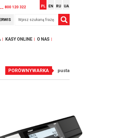
PL
EN
RU
UA
__ 800 120 322
ERWIS
A
KASY ONLINE
O NAS
PORÓWNYWARKA
pusta