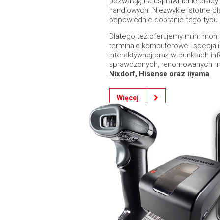
pozwalają na usprawnienie pracy
handlowych. Niezwykle istotne dl
odpowiednie dobranie tego typu 
Dlatego też oferujemy m.in. mon
terminale komputerowe i specjal
interaktywnej oraz w punktach i
sprawdzonych, renomowanych mare
Nixdorf, Hisense oraz iiyama
.
Więcej