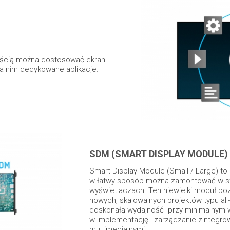
wością można dostosować ekran
na nim dedykowane aplikacje.
SDM (SMART DISPLAY MODULE)
Smart Display Module (Small / Large) to 
w łatwy sposób można zamontować w sty
wyświetlaczach. Ten niewielki moduł po
nowych, skalowalnych projektów typu all-
doskonałą wydajność przy minimalnym 
w implementację i zarządzanie zintegr
multimedialnymi.