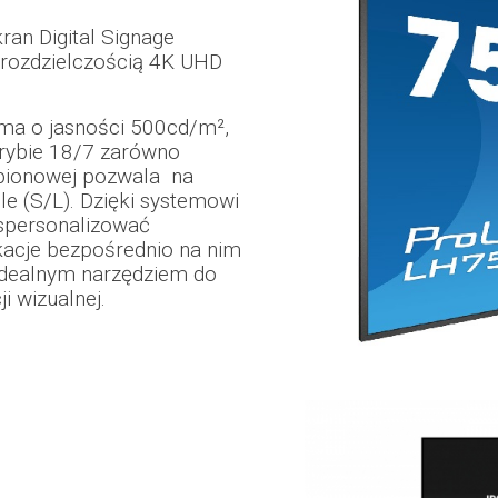
ran Digital Signage
 rozdzielczością 4K UHD
ma o jasności 500cd/m²,
rybie 18/7 zarówno
i pionowej pozwala na
e (S/L). Dzięki systemowi
spersonalizować
ikacje bezpośrednio na nim
 idealnym narzędziem do
i wizualnej.