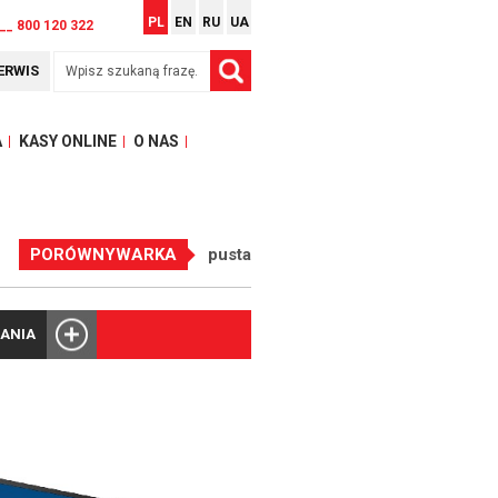
PL
EN
RU
UA
__ 800 120 322
ERWIS
A
KASY ONLINE
O NAS
PORÓWNYWARKA
pusta
ANIA