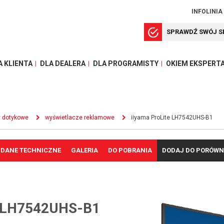
INFOLINIA
SPRAWDŹ SWÓJ S
A KLIENTA
DLA DEALERA
DLA PROGRAMISTY
OKIEM EKSPERT
y dotykowe
wyświetlacze reklamowe
iiyama ProLite LH7542UHS-B1
DANE TECHNICZNE
GALERIA
DO POBRANIA
DODAJ DO PORÓWN
 LH7542UHS-B1