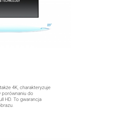
akże 4K, charakteryzuje
 w porównaniu do
ll HD. To gwarancja
obrazu.