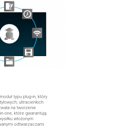
moduł typu plug-in, który
lowych, ultracienkich
zwala na tworzenie
in-one, które gwarantują
wysiłku włożonym
owanymi odtwarzaczami