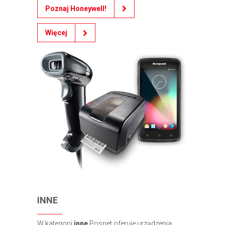
Poznaj Honeywell!
Więcej
INNE
W kategorii
inne
Posnet oferuje urządzenia