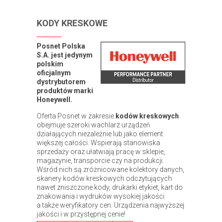
KODY KRESKOWE
Posnet Polska
S.A. jest jedynym
polskim
oficjalnym
dystrybutorem
produktów marki
Honeywell.
Oferta Posnet w zakresie
kodów kreskowych
obejmuje szeroki wachlarz urządzeń
działających niezależnie lub jako element
większej całości. Wspierają stanowiska
sprzedaży oraz ułatwiają pracę w sklepie,
magazynie, transporcie czy na produkcji.
Wśród nich są zróżnicowane kolektory danych,
skanery kodów kreskowych odczytujących
nawet zniszczone kody, drukarki etykiet, kart do
znakowania i wydruków wysokiej jakości
a także weryfikatory cen. Urządzenia najwyższej
jakości i w przystępnej cenie!