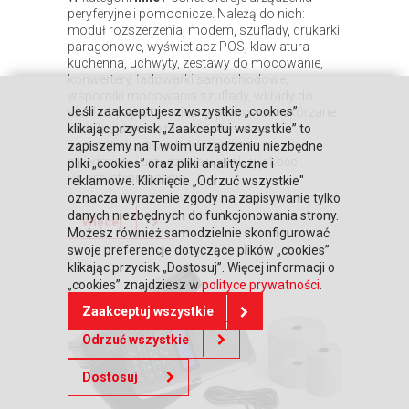
peryferyjne i pomocnicze. Należą do nich:
moduł rozszerzenia, modem, szuflady, drukarki
paragonowe, wyświetlacz POS, klawiatura
kuchenna, uchwyty, zestawy do mocowanie,
konwertery, ładowarki samochodowe,
wsporniki mocowania szuflady, wkłady do
Jeśli zaakceptujesz wszystkie „cookies”
szuflad, papier termiczny, pokrowce i skórzane
etui. Znajduje się tu także oferta kas
klikając przycisk „Zaakceptuj wszystkie” to
samoobsługowych. Wszystko to są
zapiszemy na Twoim urządzeniu niezbędne
przedmioty i urządzenia wysokiej jakości
pliki „cookies” oraz pliki analityczne i
i w przystępnej cenie.
reklamowe. Kliknięcie „Odrzuć wszystkie"
oznacza wyrażenie zgody na zapisywanie tylko
danych niezbędnych do funkcjonowania strony.
Więcej
Możesz również samodzielnie skonfigurować
swoje preferencje dotyczące plików „cookies”
klikając przycisk „Dostosuj”. Więcej informacji o
„cookies” znajdziesz w
polityce prywatności
.
Zaakceptuj wszystkie
Odrzuć wszystkie
Dostosuj