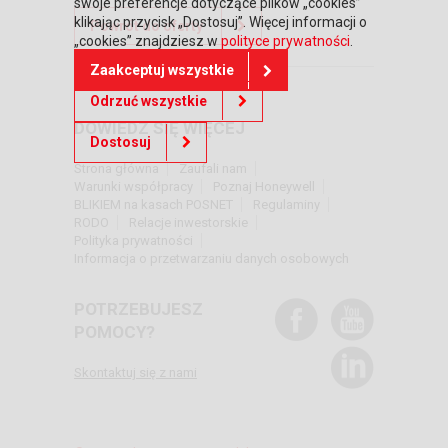
swoje preferencje dotyczące plików „cookies”
klikając przycisk „Dostosuj”. Więcej informacji o
Powrót do oferty
„cookies” znajdziesz w
polityce prywatności
.
Zaakceptuj wszystkie
Odrzuć wszystkie
DOWIEDZ SIĘ WIĘCEJ
Dostosuj
Strona główna
Zaufali nam
Warunki współpracy
Poznaj Honeywell
BLIKIEM na kasach POSNET
Regulaminy
RODO
Relacje inwestorskie
Polityka prywatności
Informacja o przetwarzaniu danych osobowych
POTRZEBUJESZ
POMOCY?
Skontaktuj się z nami