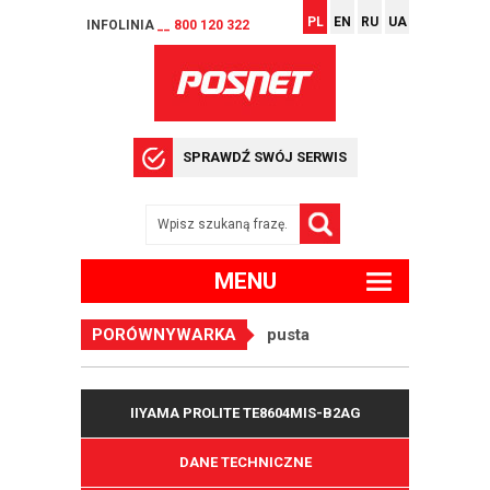
PL
EN
RU
UA
INFOLINIA
__ 800 120 322
SPRAWDŹ SWÓJ SERWIS
MENU
PORÓWNYWARKA
pusta
IIYAMA PROLITE TE8604MIS-B2AG
DANE TECHNICZNE