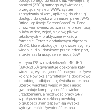
podłączonego do ekranu lub wewnętrznej
pamięci (32GB) samego wyświetlacza,
przeglądarkę sieci WWW, system
zarządzania plikami, aplikację do obsługi
dostępu do dysku w chmurze, pakiet WPS
Office i aplikację ScreenSharePro. Panel
umożliwia również odtwarzanie prezentacji,
plików wideo, zdjęć, slajdów, plików
tekstowych – praktycznie w każdym
formacie. Teraz z dodatkowym złączem
USB-C, które obsługuje najnowsze sygnały
wideo, audio i dotykowe przez jeden port,
a także zasila urządzenie mocą 65W.
Matryca IPS w rozdzielczości 4K UHD
(3840x2160) gwarantuje doskonałe kąty
widzenia, wysoką jasność i nasycone, żywe
kolory. Powłoka antyrefleksyjna dodatkowo
zapobiega odbijaniu się światła od ekranu.
Szeroki wachlarz wejść wideo i audio
gwarantuje kompatybilność z wieloma
urządzeniami, a możliwość pracy 24/7
w połączeniu ze szklaną powłoką
o grubości 3mm zapewniają wysoką
wytrzymałość i żywotność ekranu.