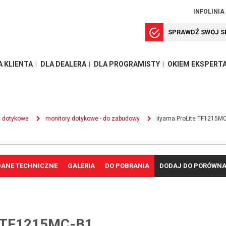
INFOLINIA
SPRAWDŹ SWÓJ S
A KLIENTA
DLA DEALERA
DLA PROGRAMISTY
OKIEM EKSPERT
y dotykowe
monitory dotykowe - do zabudowy
iiyama ProLite TF1215M
DANE TECHNICZNE
GALERIA
DO POBRANIA
DODAJ DO PORÓWNA
 TF1215MC-B1