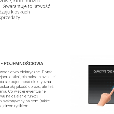
ażowe, które można
 Gwarantuje to łatwość
dzaju kioskach
sprzedaży.
 - POJEMNOŚCIOWA
ewodnictwo elektryczne. Dotyk
ejscu dotknięcia palcem szklanej
ia się pojemność elektryczna.
oskonałą jakość obrazu, ale też
ania. Co więcej ewentualne
wu na działanie funkcji
yk wykonywany palcem (także
cjalnym rysikiem.