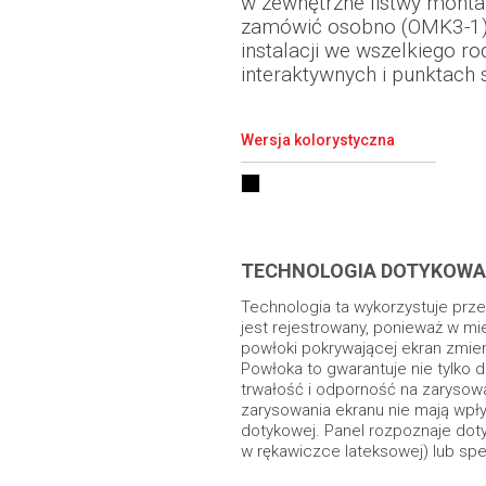
w zewnętrzne listwy mont
zamówić osobno (OMK3-1).
instalacji we wszelkiego ro
interaktywnych i punktach 
Wersja kolorystyczna
TECHNOLOGIA DOTYKOWA
Technologia ta wykorzystuje prz
jest rejestrowany, ponieważ w mi
powłoki pokrywającej ekran zmien
Powłoka to gwarantuje nie tylko d
trwałość i odporność na zarysow
zarysowania ekranu nie mają wpły
dotykowej. Panel rozpoznaje dot
w rękawiczce lateksowej) lub spe