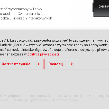
stać wyposażony w listwy
 osobno. Gwarantuje to
 rodzaju kioskach interaktywnych
ies” klikając przycisk „Zaakceptuj wszystkie” to zapiszemy na Twoim u
. Kliknięcie „Odrzuć wszystkie" oznacza wyrażenie zgody na zapisywanie
ież samodzielnie skonfigurować swoje preferencje dotyczące plików „co
kies” znajdziesz w
polityce prywatności
.
Odrzuć wszystkie
Dostosuj
nki współpracy
Poznaj Honeywell
BLIKIEM na kasach POSNET
Regula
tności
Informacja o przetwarzaniu danych osobowych