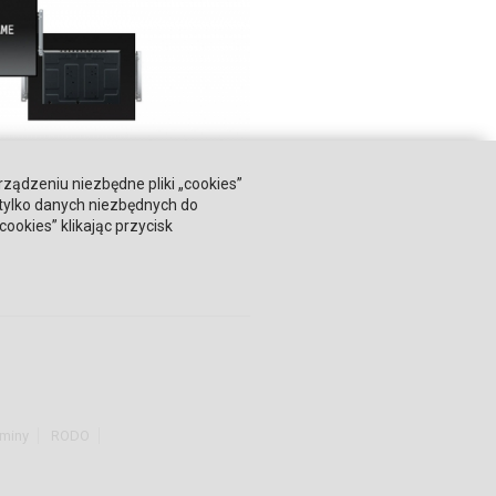
rządzeniu niezbędne pliki „cookies”
 tylko danych niezbędnych do
okies” klikając przycisk
miny
RODO