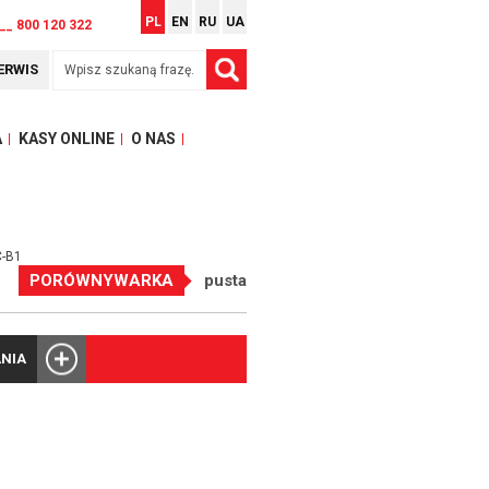
PL
EN
RU
UA
__ 800 120 322
ERWIS
A
KASY ONLINE
O NAS
C-B1
PORÓWNYWARKA
pusta
NIA