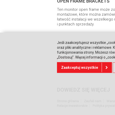
OPEN FRAME BRACKETS
Ten monitor open frame może zo
montażowe, które można zamówić
łatwość instalacji we wszelkiego
i punktach sprzedaży.
Jeśli zaakceptujesz wszystkie „cook
oraz pliki analityczne i reklamowe
funkcjonowania strony. Możesz równ
„Dostosuj”. Więcej informacji o „coo
Powrót do oferty
Zaakceptuj wszystkie
DOWIEDZ SIĘ WIĘCEJ
Strona główna
Zaufali nam
Waru
Relacje inwestorskie
Polityka prywa