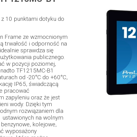
 z 10 punktami dotyku do
en Frame ze wzmocnionym
ą trwałość i odporność na
idealnie sprawdza się
użytkowania publicznego.
ć w pozycji poziomej,
 Ponadto TF1215MC-B1
urach od -20°C do +60°C,
ikację IP65, świadczącą
że pracować
 zapyleniu oraz że jest
ieni wody. Dzięki tym
wodnym rozwiązaniem dla
w ustawionych na wolnym
je benzynowe, kolejowe,
ać wyposażony