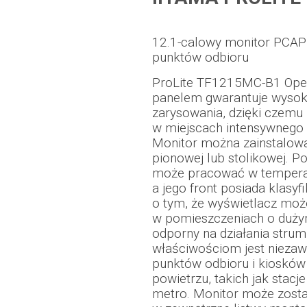
12.1-calowy monitor PCAP
punktów odbioru
ProLite TF1215MC-B1 Op
panelem gwarantuje wysok
zarysowania, dzięki czemu 
w miejscach intensywnego 
Monitor można zainstalowa
pionowej lub stolikowej.
może pracować w temperat
a jego front posiada klasyf
o tym, że wyświetlacz mo
w pomieszczeniach o dużym
odporny na działania strum
właściwościom jest nieza
punktów odbioru i kioskó
powietrzu, takich jak stac
metro. Monitor może zost