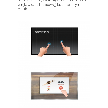
rozpoznaje dotyk wykonywany palcem (także
w rękawiczce lateksowej) lub specjalnym
rysikiem.