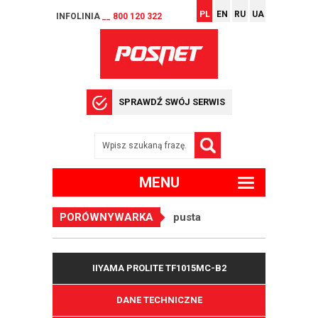
PL
EN
RU
UA
INFOLINIA
__ 800 120 322
SPRAWDŹ SWÓJ SERWIS
MENU
PORÓWNYWARKA
pusta
IIYAMA PROLITE TF1015MC-B2
DANE TECHNICZNE