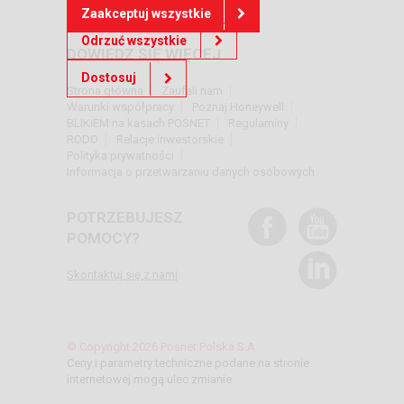
Zaakceptuj wszystkie
Odrzuć wszystkie
DOWIEDZ SIĘ WIĘCEJ
Dostosuj
Strona główna
Zaufali nam
Warunki współpracy
Poznaj Honeywell
BLIKIEM na kasach POSNET
Regulaminy
RODO
Relacje inwestorskie
Polityka prywatności
Informacja o przetwarzaniu danych osobowych
POTRZEBUJESZ
POMOCY?
Skontaktuj się z nami
© Copyright 2026 Posnet Polska S.A.
Ceny i parametry techniczne podane na stronie
internetowej mogą ulec zmianie