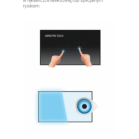
w rękawiczce lateksowej) lub specjalnym
rysikiem.