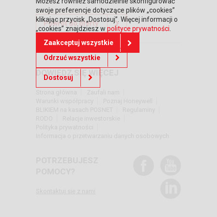
Możesz również samodzielnie skonfigurować
swoje preferencje dotyczące plików „cookies”
klikając przycisk „Dostosuj”. Więcej informacji o
Powrót do oferty
„cookies” znajdziesz w
polityce prywatności
.
Zaakceptuj wszystkie
Odrzuć wszystkie
DOWIEDZ SIĘ WIĘCEJ
Dostosuj
Strona główna
Zaufali nam
Warunki współpracy
Poznaj Honeywell
BLIKIEM na kasach POSNET
Regulaminy
RODO
Relacje inwestorskie
Polityka prywatności
Informacja o przetwarzaniu danych osobowych
POTRZEBUJESZ
POMOCY?
Skontaktuj się z nami