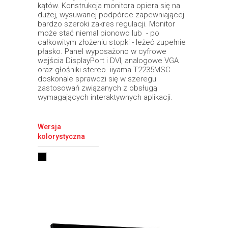
kątów. Konstrukcja monitora opiera się na
dużej, wysuwanej podpórce zapewniającej
bardzo szeroki zakres regulacji. Monitor
może stać niemal pionowo lub - po
całkowitym złożeniu stopki - leżeć zupełnie
płasko. Panel wyposażono w cyfrowe
wejścia DisplayPort i DVI, analogowe VGA
oraz głośniki stereo. iiyama T2235MSC
doskonale sprawdzi się w szeregu
zastosowań związanych z obsługą
wymagających interaktywnych aplikacji.
Wersja
kolorystyczna