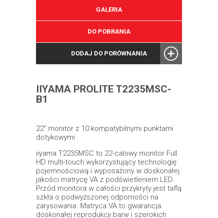
GALERIA
DO POBRANIA
DODAJ DO PORÓWNANIA
IIYAMA PROLITE T2235MSC-
B1
22" monitor z 10 kompatybilnymi punktami
dotykowymi
iiyama T2235MSC to 22-calowy monitor Full
HD multi-touch wykorzystujący technologię
pojemnościową i wyposażony w doskonałej
jakości matrycę VA z podświetleniem LED.
Przód monitora w całości przykryty jest taflą
szkła o podwyższonej odporności na
zarysowania. Matryca VA to gwarancja
doskonałej reprodukcji barw i szerokich