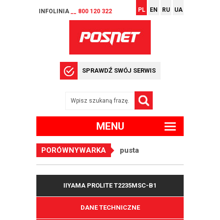
PL
EN
RU
UA
INFOLINIA
__ 800 120 322
SPRAWDŹ SWÓJ SERWIS
MENU
PORÓWNYWARKA
pusta
IIYAMA PROLITE T2235MSC-B1
DANE TECHNICZNE