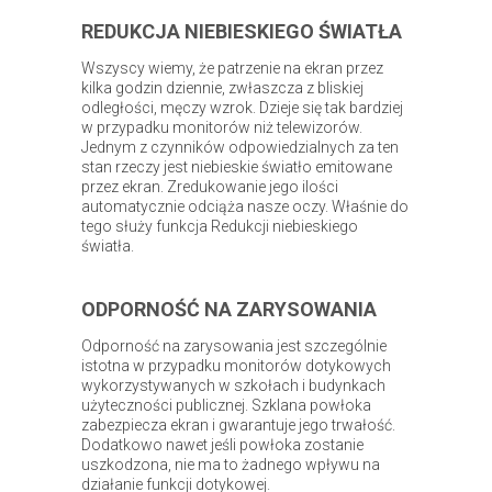
REDUKCJA NIEBIESKIEGO ŚWIATŁA
Wszyscy wiemy, że patrzenie na ekran przez
kilka godzin dziennie, zwłaszcza z bliskiej
odległości, męczy wzrok. Dzieje się tak bardziej
w przypadku monitorów niż telewizorów.
Jednym z czynników odpowiedzialnych za ten
stan rzeczy jest niebieskie światło emitowane
przez ekran. Zredukowanie jego ilości
automatycznie odciąża nasze oczy. Właśnie do
tego służy funkcja Redukcji niebieskiego
światła.
ODPORNOŚĆ NA ZARYSOWANIA
Odporność na zarysowania jest szczególnie
istotna w przypadku monitorów dotykowych
wykorzystywanych w szkołach i budynkach
użyteczności publicznej. Szklana powłoka
zabezpiecza ekran i gwarantuje jego trwałość.
Dodatkowo nawet jeśli powłoka zostanie
uszkodzona, nie ma to żadnego wpływu na
działanie funkcji dotykowej.