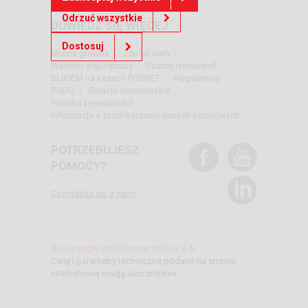
Odrzuć wszystkie
DOWIEDZ SIĘ WIĘCEJ
Dostosuj
Strona główna
Zaufali nam
Warunki współpracy
Poznaj Honeywell
BLIKIEM na kasach POSNET
Regulaminy
RODO
Relacje inwestorskie
Polityka prywatności
Informacja o przetwarzaniu danych osobowych
POTRZEBUJESZ
POMOCY?
Skontaktuj się z nami
© Copyright 2026 Posnet Polska S.A.
Ceny i parametry techniczne podane na stronie
internetowej mogą ulec zmianie