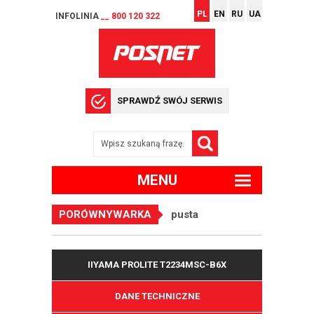
PL
EN
RU
UA
INFOLINIA
__ 800 120 322
SPRAWDŹ SWÓJ SERWIS
MENU
PORÓWNYWARKA
pusta
IIYAMA PROLITE T2234MSC-B6X
DANE TECHNICZNE