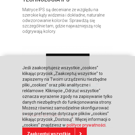
Matryce IPS są deceniane ze względu na
szerokie kąty widzenia i dokładne, naturalne
odwzorowanie kolorów. Sprawdzą się
szczególnie tam, gdzie najważniejszą rolę
odgrywają kolory.
Jeśli zaakceptujesz wszystkie „cookies”
klikając przycisk „Zaakceptuj wszystkie” to
zapiszemy na Twoim urządzeniu niezbędne
pliki „cookies” oraz pliki analityczne i
reklamowe. Kliknięcie „Odrzuć wszystkie"
oznacza wyrażenie zgody na zapisywanie tylko
danych niezbędnych do funkcjonowania strony.
Możesz również samodzielnie skonfigurować
swoje preferencje dotyczące plików „cookies”
Powrót do oferty
klikając przycisk „Dostosuj”. Więcej informacji o
„cookies” znajdziesz w
polityce prywatności
.
Zaakceptuj wszystkie