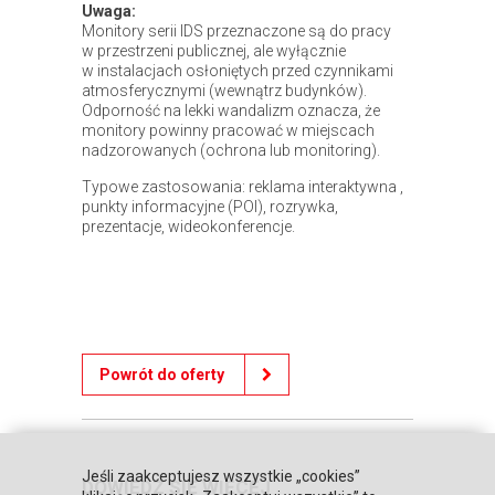
Uwaga:
Monitory serii IDS przeznaczone są do pracy
w przestrzeni publicznej, ale wyłącznie
w instalacjach osłoniętych przed czynnikami
atmosferycznymi (wewnątrz budynków).
Odporność na lekki wandalizm oznacza, że
monitory powinny pracować w miejscach
nadzorowanych (ochrona lub monitoring).
Typowe zastosowania: reklama interaktywna ,
punkty informacyjne (POI), rozrywka,
prezentacje, wideokonferencje.
Powrót do oferty
Jeśli zaakceptujesz wszystkie „cookies”
DOWIEDZ SIĘ WIĘCEJ