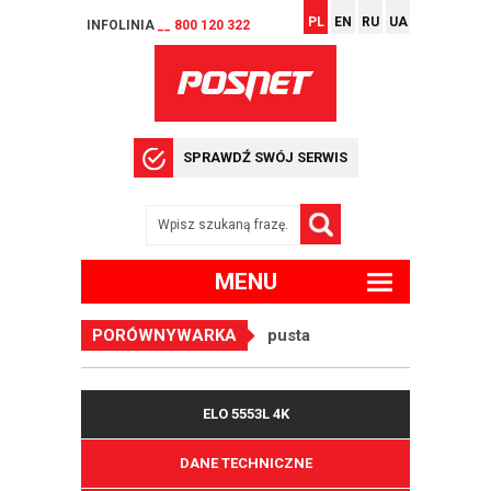
PL
EN
RU
UA
INFOLINIA
__ 800 120 322
SPRAWDŹ SWÓJ SERWIS
MENU
PORÓWNYWARKA
pusta
ELO 5553L 4K
DANE TECHNICZNE