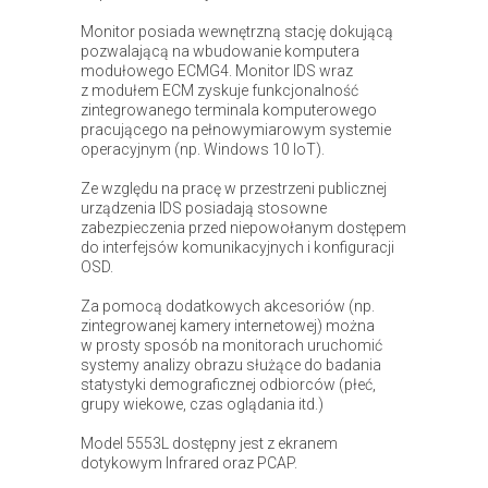
Monitor posiada wewnętrzną stację dokującą
pozwalającą na wbudowanie komputera
modułowego ECMG4. Monitor IDS wraz
z modułem ECM zyskuje funkcjonalność
zintegrowanego terminala komputerowego
pracującego na pełnowymiarowym systemie
operacyjnym (np. Windows 10 IoT).
Ze względu na pracę w przestrzeni publicznej
urządzenia IDS posiadają stosowne
zabezpieczenia przed niepowołanym dostępem
do interfejsów komunikacyjnych i konfiguracji
OSD.
Za pomocą dodatkowych akcesoriów (np.
zintegrowanej kamery internetowej) można
w prosty sposób na monitorach uruchomić
systemy analizy obrazu służące do badania
statystyki demograficznej odbiorców (płeć,
grupy wiekowe, czas oglądania itd.)
Model 5553L dostępny jest z ekranem
dotykowym Infrared oraz PCAP.