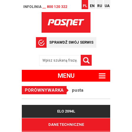
PL
EN
RU
UA
INFOLINIA
__ 800 120 322
SPRAWDŹ SWÓJ SERWIS
MENU
PORÓWNYWARKA
pusta
ELO 2094L
DANE TECHNICZNE