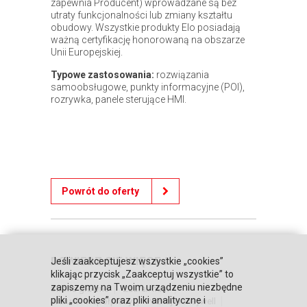
zapewnia Producent) wprowadzane są bez
utraty funkcjonalności lub zmiany kształtu
obudowy. Wszystkie produkty Elo posiadają
ważną certyfikację honorowaną na obszarze
Unii Europejskiej.
Typowe zastosowania:
rozwiązania
samoobsługowe, punkty informacyjne (POI),
rozrywka, panele sterujące HMI.
Powrót do oferty
DOWIEDZ SIĘ WIĘCEJ
Jeśli zaakceptujesz wszystkie „cookies”
klikając przycisk „Zaakceptuj wszystkie” to
zapiszemy na Twoim urządzeniu niezbędne
Strona główna
Zaufali nam
pliki „cookies” oraz pliki analityczne i
Warunki współpracy
Poznaj Honeywell