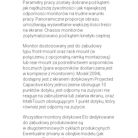
Parametry pracy zostały dobrane pod kątem
jak najdłuższej żywotności i jak największej
odporności monitorów na trudne warunki
pracy. Panoramiczne proporcje obrazu
umożliwiają wyświetlanie większej ilości treści
na ekranie. Chassis monitorów
zoptymalizowano pod kątem kinetyki cieplnej.
Monitor dostosowany jest do zabudowy
typu front-mount oraz rack-mount (w
połączeniu z opcjonalną ramką montażową)
lub rear-mount za pośrednictwem wsporników
bocznych (para wsporników dostarczana jest
w komplecie z monitorem). Model 2094L
dostępny jest z ekranem dotykowym Projected
Capacitive który jednocześnie obsługuje 10
punktów dotyku, jest odporny na zużycie i nie
reaguje na zabrudzenia lub zalania ekranu, oraz
IntelliTouch obsługującym 1 punkt dotyku, który
również jest odporny na zużycie.
Wszystkie monitory dotykowe Elo dedykowane
do zabudowy produkowane są
w długoterminowych cyklach produkcyjnych.
Ewentualne zmiany w obrębie modelu (jak