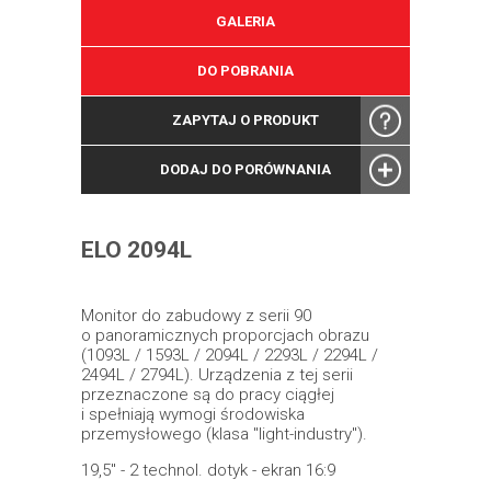
GALERIA
DO POBRANIA
ZAPYTAJ O PRODUKT
DODAJ DO PORÓWNANIA
ELO 2094L
Monitor do zabudowy z serii 90
o panoramicznych proporcjach obrazu
(1093L / 1593L / 2094L / 2293L / 2294L /
2494L / 2794L). Urządzenia z tej serii
przeznaczone są do pracy ciągłej
i spełniają wymogi środowiska
przemysłowego (klasa "light-industry").
19,5" - 2 technol. dotyk - ekran 16:9