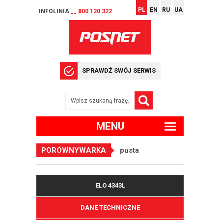
PL
EN
RU
UA
INFOLINIA
__ 800 120 322
SPRAWDŹ SWÓJ SERWIS
MENU
PORÓWNYWARKA
pusta
ELO 4343L
DANE TECHNICZNE