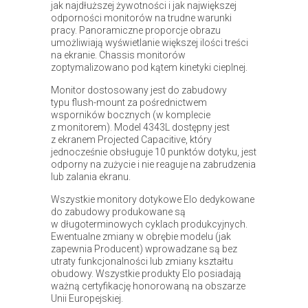
jak najdłuższej żywotności i jak największej
odporności monitorów na trudne warunki
pracy. Panoramiczne proporcje obrazu
umożliwiają wyświetlanie większej ilości treści
na ekranie. Chassis monitorów
zoptymalizowano pod kątem kinetyki cieplnej.
Monitor dostosowany jest do zabudowy
typu flush-mount za pośrednictwem
wsporników bocznych (w komplecie
z monitorem). Model 4343L dostępny jest
z ekranem Projected Capacitive, który
jednocześnie obsługuje 10 punktów dotyku, jest
odporny na zużycie i nie reaguje na zabrudzenia
lub zalania ekranu.
Wszystkie monitory dotykowe Elo dedykowane
do zabudowy produkowane są
w długoterminowych cyklach produkcyjnych.
Ewentualne zmiany w obrębie modelu (jak
zapewnia Producent) wprowadzane są bez
utraty funkcjonalności lub zmiany kształtu
obudowy. Wszystkie produkty Elo posiadają
ważną certyfikację honorowaną na obszarze
Unii Europejskiej.