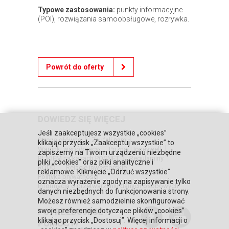
Typowe zastosowania:
punkty informacyjne
(POI), rozwiązania samoobsługowe, rozrywka.
Powrót do oferty
DOWIEDZ SIĘ WIĘCEJ
Jeśli zaakceptujesz wszystkie „cookies”
Strona główna
Zaufali nam
klikając przycisk „Zaakceptuj wszystkie” to
Warunki współpracy
Poznaj Honeywell
zapiszemy na Twoim urządzeniu niezbędne
BLIKIEM na kasach POSNET
Regulaminy
pliki „cookies” oraz pliki analityczne i
RODO
Relacje inwestorskie
reklamowe. Kliknięcie „Odrzuć wszystkie"
Polityka prywatności
oznacza wyrażenie zgody na zapisywanie tylko
Informacja o przetwarzaniu danych osobowych
danych niezbędnych do funkcjonowania strony.
Możesz również samodzielnie skonfigurować
POTRZEBUJESZ
swoje preferencje dotyczące plików „cookies”
klikając przycisk „Dostosuj”. Więcej informacji o
POMOCY?