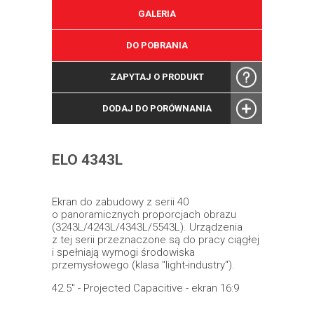
GALERIA
DO POBRANIA
ZAPYTAJ O PRODUKT
DODAJ DO PORÓWNANIA
ELO 4343L
Ekran do zabudowy z serii 40
o panoramicznych proporcjach obrazu
(3243L/4243L/4343L/5543L). Urządzenia
z tej serii przeznaczone są do pracy ciągłej
i spełniają wymogi środowiska
przemysłowego (klasa "light-industry").
42.5" - Projected Capacitive - ekran 16:9