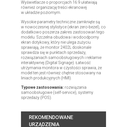
Wyświetlacze o proporcjach 16:9 ułatwiają
również organizację treści ekranowej
w układzie poziomym.
Wysokie parametry techniczne zamknięte są
w nowoczesnej stylistyce (ekran zero-bezel), co
dodatkowo poszerza zakres zastosowań tego
modelu. Szczelna obudowa i wodoodporny
ekran dotykowy, który nie ulega zużyciu
sprawiają, że monitor 2402L doskonale
sprawdza się w punktach sprzedaży,
rozwiązaniach samoobsługowych i reklamie
interaktywnej (Digital Signage). Łatwość
utrzymania monitora w czystości sprawia, że
model ten jest również chętnie stosowany na
liniach produkcyjnych (HMI).
Typowe zastosowania:
rozwiązania
samoobsługowe (self-service), systemy
sprzedaży (POS).
REKOMENDOWANE
URZĄDZENIA