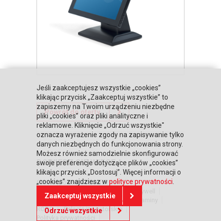
Jeśli zaakceptujesz wszystkie „cookies”
klikając przycisk „Zaakceptuj wszystkie” to
zapiszemy na Twoim urządzeniu niezbędne
Powrót do oferty
pliki „cookies” oraz pliki analityczne i
reklamowe. Kliknięcie „Odrzuć wszystkie"
oznacza wyrażenie zgody na zapisywanie tylko
danych niezbędnych do funkcjonowania strony.
Możesz również samodzielnie skonfigurować
DOWIEDZ SIĘ WIĘCEJ
swoje preferencje dotyczące plików „cookies”
klikając przycisk „Dostosuj”. Więcej informacji o
„cookies” znajdziesz w
polityce prywatności
.
Strona główna
Zaufali nam
Warunki współpracy
Poznaj Honeywell
Zaakceptuj wszystkie
BLIKIEM na kasach POSNET
Regulaminy
RODO
Relacje inwestorskie
Odrzuć wszystkie
Polityka prywatności