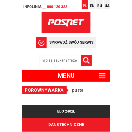
PL
EN
RU
UA
INFOLINIA
__ 800 120 322
SPRAWDŹ SWÓJ SERWIS
MENU
PORÓWNYWARKA
pusta
ELO 2402L
DANE TECHNICZNE