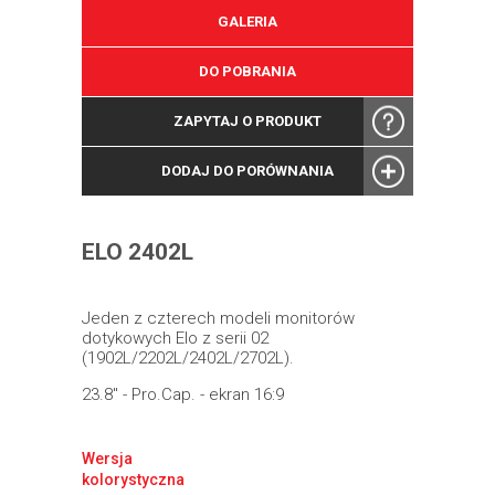
GALERIA
DO POBRANIA
ZAPYTAJ O PRODUKT
DODAJ DO PORÓWNANIA
ELO 2402L
Jeden z czterech modeli monitorów
dotykowych Elo z serii 02
(1902L/2202L/2402L/2702L).
23.8" - Pro.Cap. - ekran 16:9
Wersja
kolorystyczna