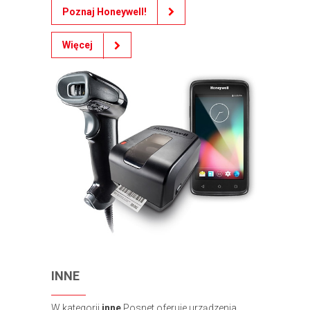
Poznaj Honeywell!
Więcej
INNE
W kategorii
inne
Posnet oferuje urządzenia