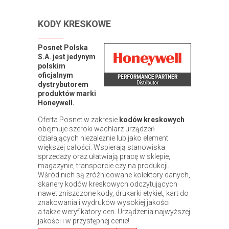
KODY KRESKOWE
Posnet Polska
S.A. jest jedynym
polskim
oficjalnym
dystrybutorem
produktów marki
Honeywell.
Oferta Posnet w zakresie
kodów kreskowych
obejmuje szeroki wachlarz urządzeń
działających niezależnie lub jako element
większej całości. Wspierają stanowiska
sprzedaży oraz ułatwiają pracę w sklepie,
magazynie, transporcie czy na produkcji.
Wśród nich są zróżnicowane kolektory danych,
skanery kodów kreskowych odczytujących
nawet zniszczone kody, drukarki etykiet, kart do
znakowania i wydruków wysokiej jakości
a także weryfikatory cen. Urządzenia najwyższej
jakości i w przystępnej cenie!