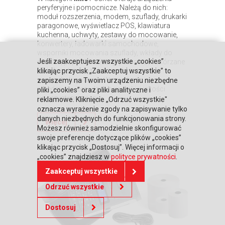
peryferyjne i pomocnicze. Należą do nich:
moduł rozszerzenia, modem, szuflady, drukarki
paragonowe, wyświetlacz POS, klawiatura
kuchenna, uchwyty, zestawy do mocowanie,
konwertery, ładowarki samochodowe,
wsporniki mocowania szuflady, wkłady do
Jeśli zaakceptujesz wszystkie „cookies”
szuflad, papier termiczny, pokrowce i skórzane
etui. Znajduje się tu także oferta kas
klikając przycisk „Zaakceptuj wszystkie” to
samoobsługowych. Wszystko to są
zapiszemy na Twoim urządzeniu niezbędne
przedmioty i urządzenia wysokiej jakości
pliki „cookies” oraz pliki analityczne i
i w przystępnej cenie.
reklamowe. Kliknięcie „Odrzuć wszystkie"
oznacza wyrażenie zgody na zapisywanie tylko
danych niezbędnych do funkcjonowania strony.
Więcej
Możesz również samodzielnie skonfigurować
swoje preferencje dotyczące plików „cookies”
klikając przycisk „Dostosuj”. Więcej informacji o
„cookies” znajdziesz w
polityce prywatności
.
Zaakceptuj wszystkie
Odrzuć wszystkie
Dostosuj