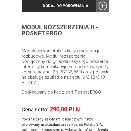
DODAJ DO PORÓWNANIA
MODUŁ ROZSZERZENIA II -
POSNET ERGO
Modułowa konstrukcja kasy umożliwia jej
rozbudowę. Moduł rozszerzenia II
podłączony do gniazda kasy Ergo poszerza
interfejsy komunikacyjne o dodatkowe porty
komunikacyjne: 2 x RS232, WiFi oraz pozwala
na obsługę szuflad o napięciu: 6 V, 12 V, 18
V i 24 V.
Dedykowany do kas z serii Posnet ERGO.
290,00 PLN
Cena netto:
Podane ceny są cenami detalicznymi netto
oferowanymi aktualnie przez Posnet Polska S.A.
odbiorcom końcowym (użytkownikom) urządzenia.