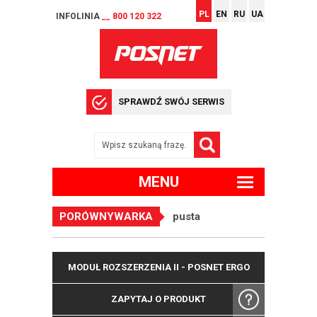
PL
EN
RU
UA
INFOLINIA
__ 800 120 322
SPRAWDŹ SWÓJ SERWIS
MENU
PORÓWNYWARKA
pusta
MODUŁ ROZSZERZENIA II - POSNET ERGO
ZAPYTAJ O PRODUKT