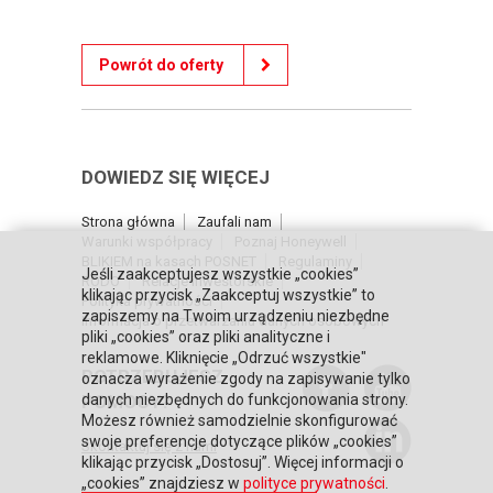
Powrót do oferty
DOWIEDZ SIĘ WIĘCEJ
Strona główna
Zaufali nam
Warunki współpracy
Poznaj Honeywell
BLIKIEM na kasach POSNET
Regulaminy
Jeśli zaakceptujesz wszystkie „cookies”
RODO
Relacje inwestorskie
klikając przycisk „Zaakceptuj wszystkie” to
Polityka prywatności
zapiszemy na Twoim urządzeniu niezbędne
Informacja o przetwarzaniu danych osobowych
pliki „cookies” oraz pliki analityczne i
reklamowe. Kliknięcie „Odrzuć wszystkie"
POTRZEBUJESZ
oznacza wyrażenie zgody na zapisywanie tylko
POMOCY?
danych niezbędnych do funkcjonowania strony.
Możesz również samodzielnie skonfigurować
swoje preferencje dotyczące plików „cookies”
Skontaktuj się z nami
klikając przycisk „Dostosuj”. Więcej informacji o
„cookies” znajdziesz w
polityce prywatności
.