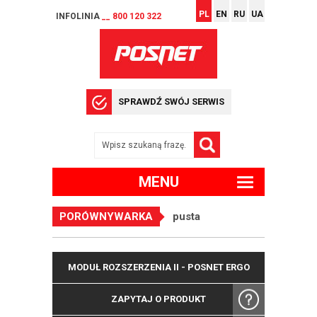
PL
EN
RU
UA
INFOLINIA
__ 800 120 322
SPRAWDŹ SWÓJ SERWIS
MENU
PORÓWNYWARKA
pusta
MODUŁ ROZSZERZENIA II - POSNET ERGO
ZAPYTAJ O PRODUKT