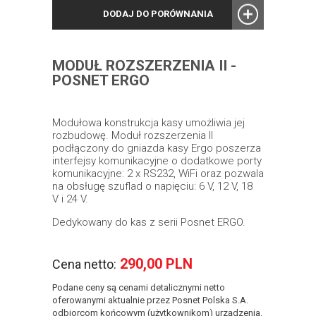
DODAJ DO PORÓWNANIA
MODUŁ ROZSZERZENIA II -
POSNET ERGO
Modułowa konstrukcja kasy umożliwia jej
rozbudowę. Moduł rozszerzenia II
podłączony do gniazda kasy Ergo poszerza
interfejsy komunikacyjne o dodatkowe porty
komunikacyjne: 2 x RS232, WiFi oraz pozwala
na obsługę szuflad o napięciu: 6 V, 12 V, 18
V i 24 V.
Dedykowany do kas z serii Posnet ERGO.
290,00 PLN
Cena netto:
Podane ceny są cenami detalicznymi netto
oferowanymi aktualnie przez Posnet Polska S.A.
odbiorcom końcowym (użytkownikom) urządzenia.