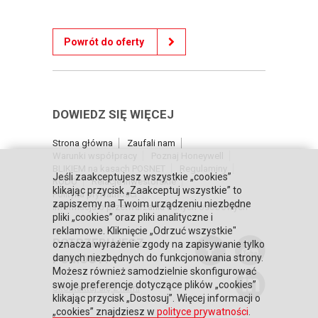
Powrót do oferty
DOWIEDZ SIĘ WIĘCEJ
Strona główna
Zaufali nam
Warunki współpracy
Poznaj Honeywell
BLIKIEM na kasach POSNET
Regulaminy
Jeśli zaakceptujesz wszystkie „cookies”
RODO
Relacje inwestorskie
klikając przycisk „Zaakceptuj wszystkie” to
Polityka prywatności
zapiszemy na Twoim urządzeniu niezbędne
Informacja o przetwarzaniu danych osobowych
pliki „cookies” oraz pliki analityczne i
reklamowe. Kliknięcie „Odrzuć wszystkie"
POTRZEBUJESZ
oznacza wyrażenie zgody na zapisywanie tylko
POMOCY?
danych niezbędnych do funkcjonowania strony.
Możesz również samodzielnie skonfigurować
swoje preferencje dotyczące plików „cookies”
Skontaktuj się z nami
klikając przycisk „Dostosuj”. Więcej informacji o
„cookies” znajdziesz w
polityce prywatności
.