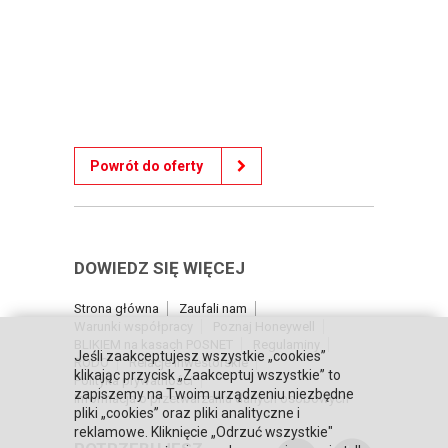
Powrót do oferty
DOWIEDZ SIĘ WIĘCEJ
Strona główna
Zaufali nam
Warunki współpracy
Poznaj Honeywell
BLIKIEM na kasach POSNET
Regulaminy
Jeśli zaakceptujesz wszystkie „cookies”
RODO
Relacje inwestorskie
klikając przycisk „Zaakceptuj wszystkie” to
Polityka prywatności
zapiszemy na Twoim urządzeniu niezbędne
Informacja o przetwarzaniu danych osobowych
pliki „cookies” oraz pliki analityczne i
reklamowe. Kliknięcie „Odrzuć wszystkie"