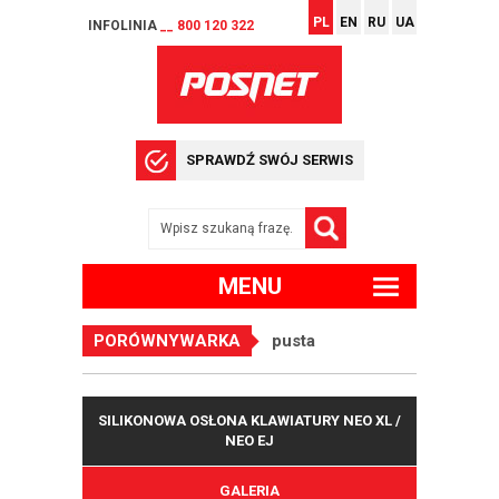
PL
EN
RU
UA
INFOLINIA
__ 800 120 322
SPRAWDŹ SWÓJ SERWIS
MENU
PORÓWNYWARKA
pusta
SILIKONOWA OSŁONA KLAWIATURY NEO XL /
NEO EJ
GALERIA