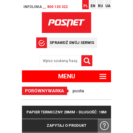
PL
EN
RU
UA
INFOLINIA
__ 800 120 322
SPRAWDŹ SWÓJ SERWIS
MENU
PORÓWNYWARKA
pusta
PAPIER TERMICZNY 28MM - DŁUGOŚĆ: 18M
ZAPYTAJ O PRODUKT