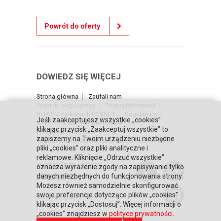
Powrót do oferty
DOWIEDZ SIĘ WIĘCEJ
Strona główna
Zaufali nam
Warunki współpracy
Poznaj Honeywell
BLIKIEM na kasach POSNET
Regulaminy
Jeśli zaakceptujesz wszystkie „cookies”
RODO
Relacje inwestorskie
klikając przycisk „Zaakceptuj wszystkie” to
Polityka prywatności
zapiszemy na Twoim urządzeniu niezbędne
Informacja o przetwarzaniu danych osobowych
pliki „cookies” oraz pliki analityczne i
reklamowe. Kliknięcie „Odrzuć wszystkie"
POTRZEBUJESZ
oznacza wyrażenie zgody na zapisywanie tylko
POMOCY?
danych niezbędnych do funkcjonowania strony.
Możesz również samodzielnie skonfigurować
swoje preferencje dotyczące plików „cookies”
Skontaktuj się z nami
klikając przycisk „Dostosuj”. Więcej informacji o
„cookies” znajdziesz w
polityce prywatności
.